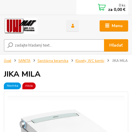
0
ks
za
0,00 €
Menu
Hľadať
Úvod
SANITA
Sanitárna keramika
Klozety, WC kombi
JIKA MILA
JIKA MILA
Novinka
Akcia