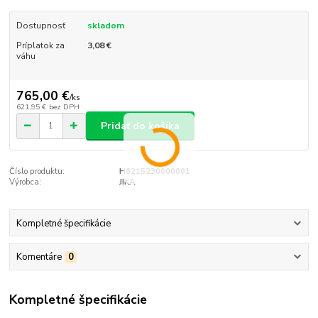
Dostupnosť
skladom
Príplatok za
3,08 €
váhu
765,00 €
/
ks
621,95 €
bez DPH
Pridať do košíka
Číslo produktu:
H8215230000001
Výrobca:
JIKA
Kompletné špecifikácie
Komentáre
0
Kompletné špecifikácie