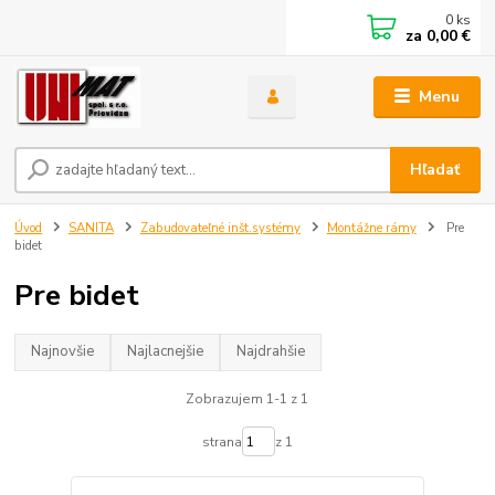
0
ks
za
0,00 €
Menu
Hľadať
Úvod
SANITA
Zabudovateľné inšt.systémy
Montážne rámy
Pre
bidet
Pre bidet
Najnovšie
Najlacnejšie
Najdrahšie
Zobrazujem 1-1 z 1
strana
z 1