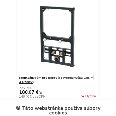
Montážny rám pre bidet (stavebná výška 0,85 m)
A105/850
225,09 €
180,07 €
/
ks
do 1 týždňa
146,40 €
bez DPH
Pridať do košíka
🍪 Táto webstránka používa súbory
cookies