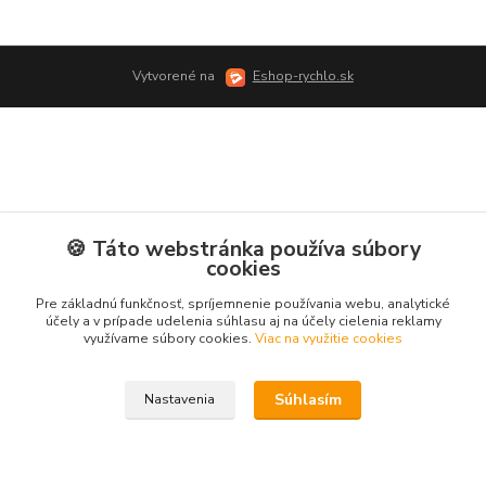
Vytvorené na
Eshop-rychlo.sk
🍪 Táto webstránka používa súbory
cookies
Pre základnú funkčnosť, spríjemnenie používania webu, analytické
účely a v prípade udelenia súhlasu aj na účely cielenia reklamy
využívame súbory cookies.
Viac na využitie cookies
Súhlasím
Nastavenia