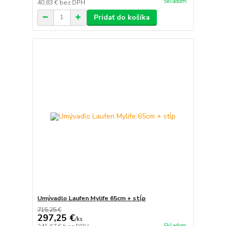
Skladom
40,83 €
bez DPH
Pridať do košíka
Umývadlo Laufen Mylife 65cm + stĺp
715,25 €
297,25 €
/
ks
Skladom