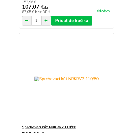
152,96 €
107,07 €
/
ks
skladom
87,05 €
bez DPH
Pridať do košíka
Sprchovací kút NRKRV2 110/80