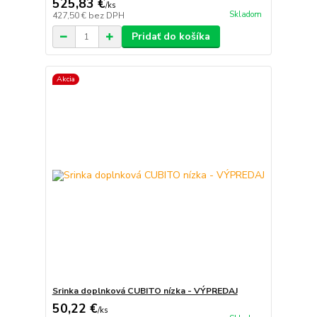
525,83 €
/
ks
Skladom
427,50 €
bez DPH
Pridať do košíka
Akcia
Srinka doplnková CUBITO nízka - VÝPREDAJ
50,22 €
/
ks