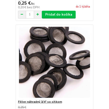
0,25 €
/
ks
do 1 týždňa
0,20 €
bez DPH
Pridať do košíka
Filter náhradný 3/4" so sitkom
0,25 €