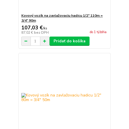
Kovový vozík na zavlažovaciu hadicu 1/2" 110m =
3/4" 90m
107,03 €
/
ks
do 1 týždňa
87,02 €
bez DPH
Pridať do košíka