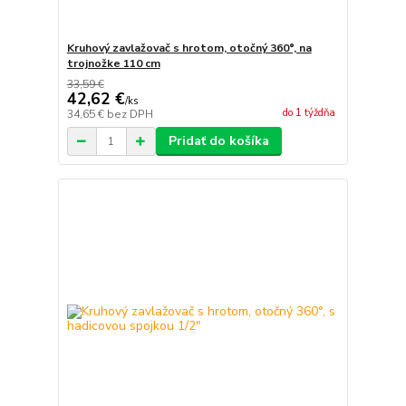
Kruhový zavlažovač s hrotom, otočný 360°, na
trojnožke 110 cm
33,59 €
42,62 €
/
ks
do 1 týždňa
34,65 €
bez DPH
Pridať do košíka