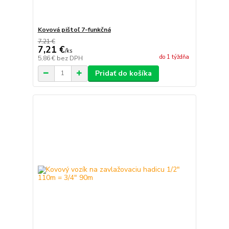
Kovová pištoľ 7-funkčná
7,21 €
7,21 €
/
ks
do 1 týždňa
5,86 €
bez DPH
Pridať do košíka