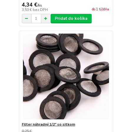
4,34 €
/
ks
do 1 týždňa
3,53 €
bez DPH
Pridať do košíka
Filter náhradný 1/2" so sitkom
0,25 €