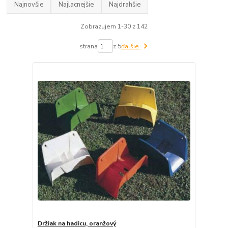
Najnovšie
Najlacnejšie
Najdrahšie
Zobrazujem 1-30 z 142
strana
z 5
ďalšie
Držiak na hadicu, oranžový