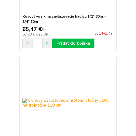
Kovový vozík na zavlažovaciu hadicu 1/2" 80m =
3/4" 50m
65,47 €
/
ks
do 1 týždňa
53,23 €
bez DPH
Pridať do košíka