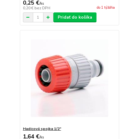
0,25 €
/
ks
do 1 týždňa
0,20 €
bez DPH
Pridať do košíka
Hadicová spojka 1/2"
1,64 €
/
ks