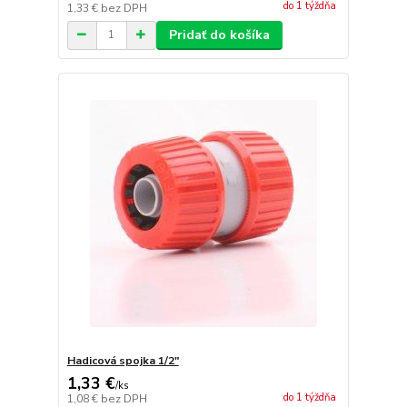
do 1 týždňa
1,33 €
bez DPH
Pridať do košíka
Hadicová spojka 1/2"
1,33 €
/
ks
do 1 týždňa
1,08 €
bez DPH