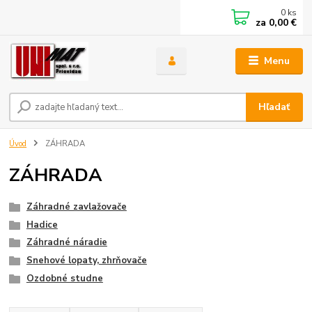
0
ks
za
0,00 €
Menu
Hľadať
Úvod
ZÁHRADA
ZÁHRADA
Záhradné zavlažovače
Hadice
Záhradné náradie
Snehové lopaty, zhrňovače
Ozdobné studne