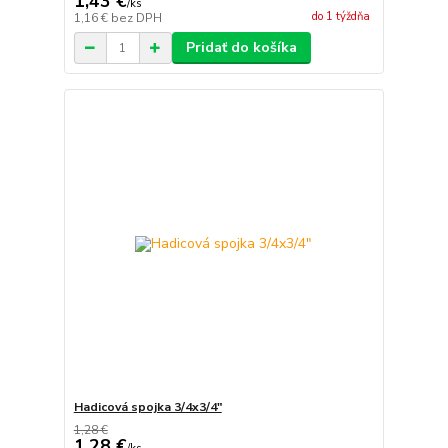
1,43 €
/
ks
do 1 týždňa
1,16 €
bez DPH
Pridať do košíka
Hadicová spojka 3/4x3/4"
1,28 €
1,28 €