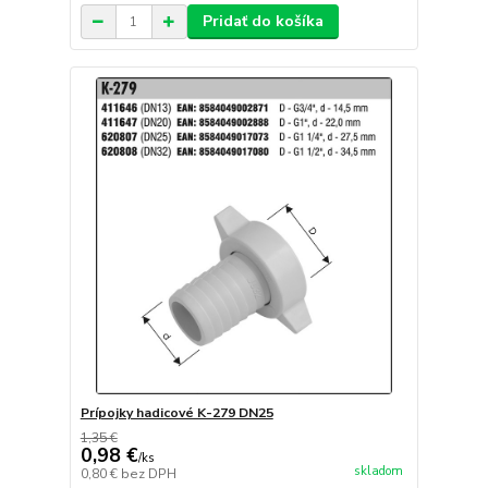
Pridať do košíka
Prípojky hadicové K-279 DN25
1,35 €
0,98 €
/
ks
skladom
0,80 €
bez DPH