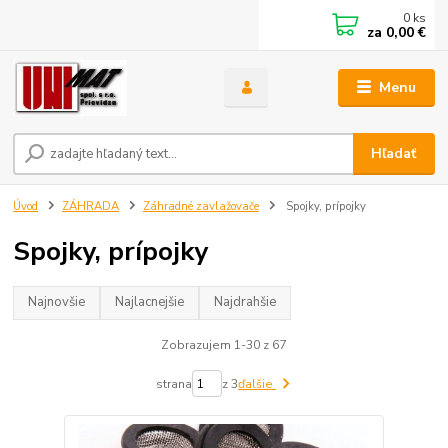
0
ks
za
0,00 €
Menu
Hľadať
Úvod
ZÁHRADA
Záhradné zavlažovače
Spojky, prípojky
Spojky, prípojky
Najnovšie
Najlacnejšie
Najdrahšie
Zobrazujem 1-30 z 67
strana
z 3
ďalšie