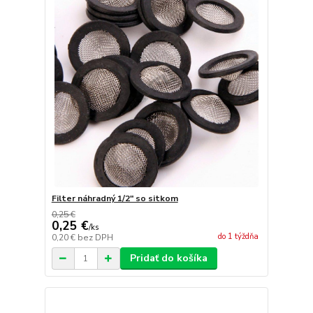
Filter náhradný 1/2" so sitkom
0,25 €
0,25 €
/
ks
do 1 týždňa
0,20 €
bez DPH
Pridať do košíka