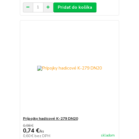
Pridať do košíka
Prípojky hadicové K-279 DN20
0,98 €
0,74 €
/
ks
skladom
0,60 €
bez DPH