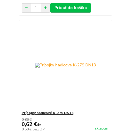
Pridať do košíka
Prípojky hadicové K-279 DN13
0,86 €
0,62 €
/
ks
skladom
0,50 €
bez DPH