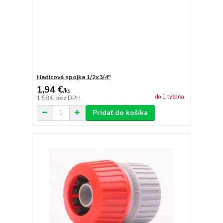
Hadicová spojka 1/2x3/4"
1,94 €
/
ks
do 1 týždňa
1,58 €
bez DPH
Pridať do košíka