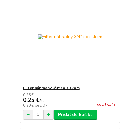
Filter náhradný 3/4" so sitkom
0,25 €
0,25 €
/
ks
do 1 týždňa
0,20 €
bez DPH
Pridať do košíka