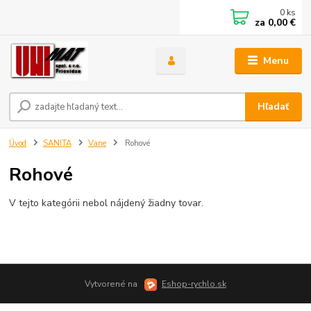
0
ks
za
0,00 €
Menu
Hľadať
Úvod
SANITA
Vane
Rohové
Rohové
V tejto kategórii nebol nájdený žiadny tovar.
Vytvorené na
Eshop-rychlo.sk