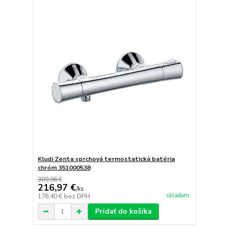
Kludi Zenta sprchová termostatická batéria
chróm 351000538
309,96 €
216,97 €
/
ks
skladom
176,40 €
bez DPH
Pridať do košíka