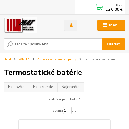
0
ks
za
0,00 €
Menu
Hľadať
Úvod
SANITA
Vodovodné batérie a sprchy
Termostatické batérie
Termostatické batérie
Najnovšie
Najlacnejšie
Najdrahšie
Zobrazujem 1-4 z 4
strana
z 1