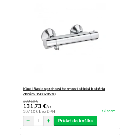
Kludi Basic sprchová termostatická batéria
chróm 350020538
188,19 €
131,73 €
/
ks
skladom
107,10 €
bez DPH
Pridať do košíka