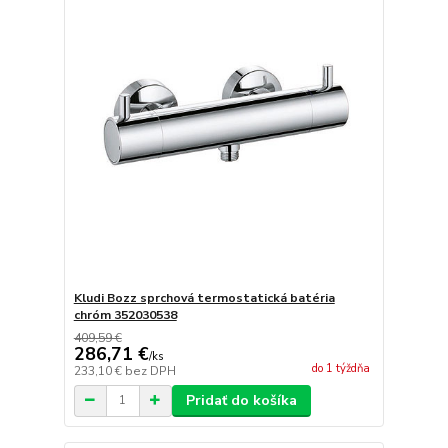
Kludi Bozz sprchová termostatická batéria
chróm 352030538
409,59 €
286,71 €
/
ks
do 1 týždňa
233,10 €
bez DPH
Pridať do košíka