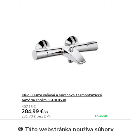
Kludi Zenta vaňová a sprchová termostatická
batéria chróm 351010538
407,13 €
284,99 €
/
ks
skladom
231,70 €
bez DPH
Pridať do košíka
🍪 Táto webstránka používa súbory