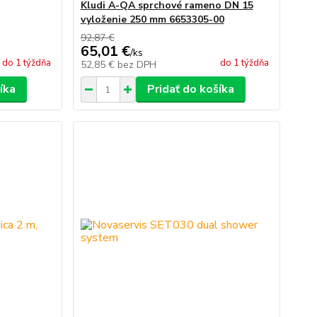
Kludi A-QA sprchové rameno DN 15
vyloženie 250 mm 6653305-00
92,87 €
65,01 €
/
ks
do 1 týždňa
do 1 týždňa
52,85 €
bez DPH
íka
Pridať do košíka