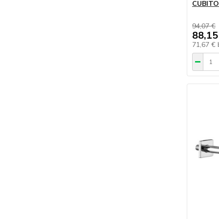
CUBITO
94,07 €
88,15
71,67 €