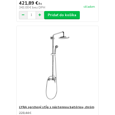
421,89 €
/
ks
skladom
343,00 €
bez DPH
Pridať do košíka
LYRA sprchový stĺp s nástennou batériou, chróm
228,44 €