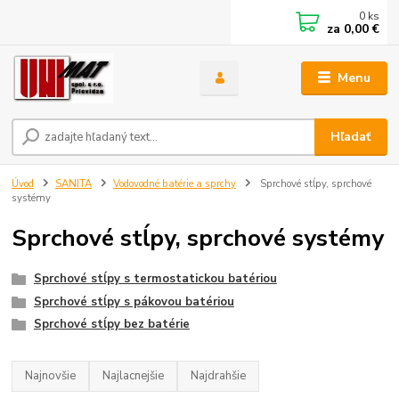
0
ks
za
0,00 €
Menu
Hľadať
Úvod
SANITA
Vodovodné batérie a sprchy
Sprchové stĺpy, sprchové
systémy
Sprchové stĺpy, sprchové systémy
Sprchové stĺpy s termostatickou batériou
Sprchové stĺpy s pákovou batériou
Sprchové stĺpy bez batérie
Najnovšie
Najlacnejšie
Najdrahšie