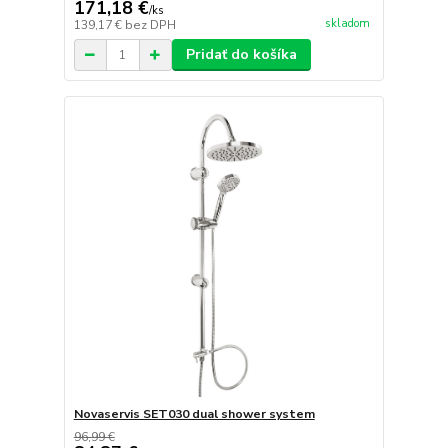
171,18 €
/
ks
skladom
139,17 €
bez DPH
Pridať do košíka
Novaservis SET030 dual shower system
96,99 €