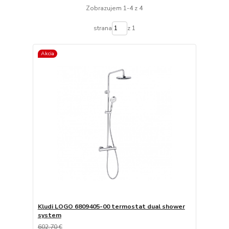
Zobrazujem 1-4 z 4
strana
z 1
Akcia
Kludi LOGO 6809405-00 termostat dual shower
system
602,70 €