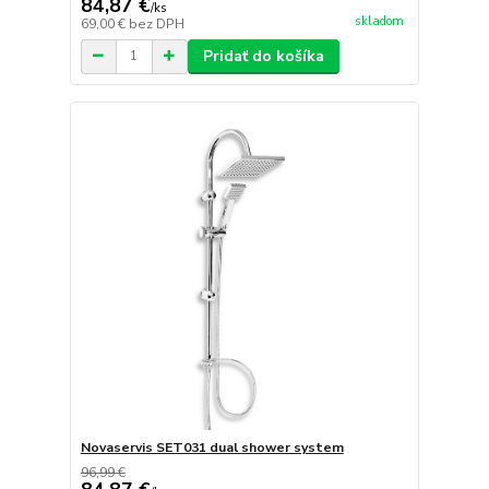
84,87 €
/
ks
skladom
69,00 €
bez DPH
Pridať do košíka
Novaservis SET031 dual shower system
96,99 €