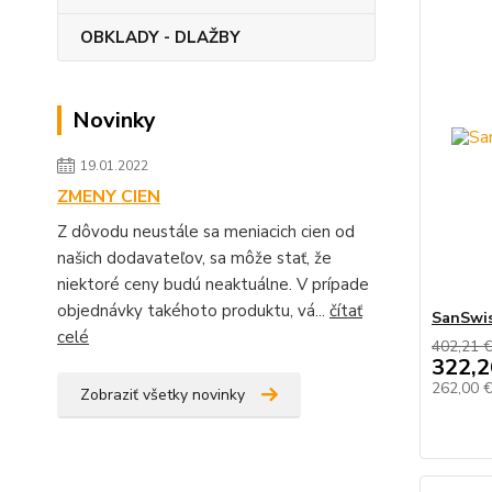
OBKLADY - DLAŽBY
Novinky
19.01.2022
ZMENY CIEN
Z dôvodu neustále sa meniacich cien od
našich dodavateľov, sa môže stať, že
niektoré ceny budú neaktuálne. V prípade
objednávky takéhoto produktu, vá...
čítať
SanSwi
celé
402,21 
322,2
262,00 
Zobraziť všetky novinky