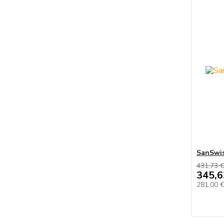
SanSwi
431,73 
345,6
281,00 