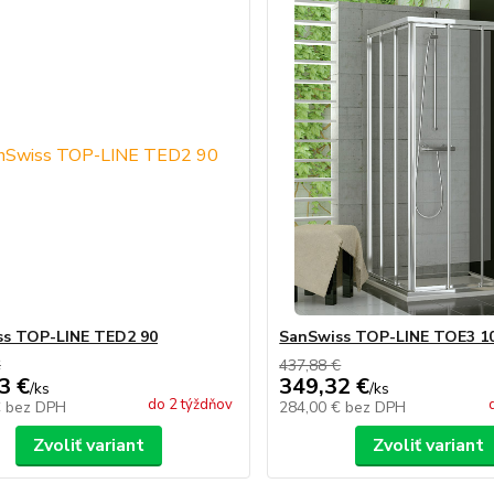
ss TOP-LINE TED2 90
SanSwiss TOP-LINE TOE3 1
€
437,88 €
3 €
349,32 €
/
ks
/
ks
do 2 týždňov
€
bez DPH
284,00 €
bez DPH
Zvoliť variant
Zvoliť variant