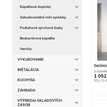
Kúpeľňové doplnky
Zabudovateľné inšt.systémy
Podlahové sprchové žlaby
Bezbariérová kúpeľňa
Ventily
VYKUROVANIE
SanSwis
INŠTALÁCIA
1 223,85
1 052
KUCHYŇA
855,70 
ZÁHRADA
VÝPREDAJ SKLADOVÝCH
ZÁSOB