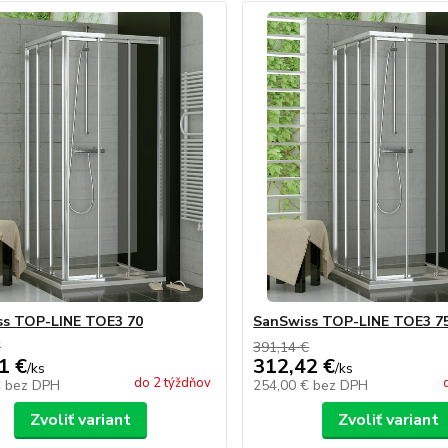
ss TOP-LINE TOE3 70
SanSwiss TOP-LINE TOE3 7
€
391,14 €
1 €
312,42 €
/
ks
/
ks
do 2 týždňov
€
bez DPH
254,00 €
bez DPH
Zvoliť variant
Zvoliť variant