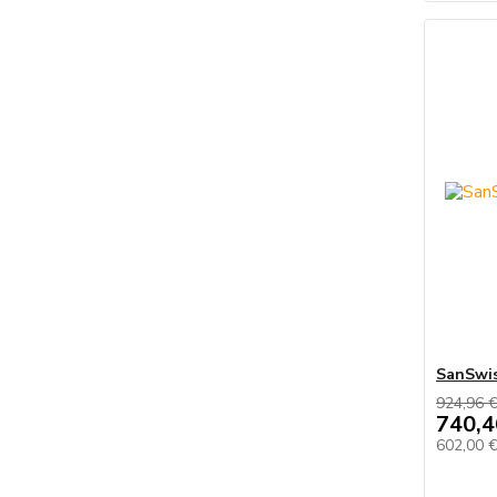
SanSwi
924,96 
740,4
602,00 