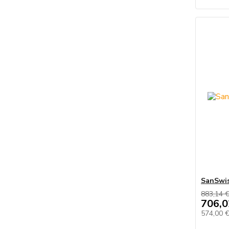
SanSwi
883,14 
706,0
574,00 