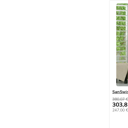
SanSwi
380,07 
303,8
247,00 