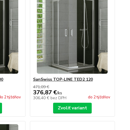
00
SanSwiss TOP-LINE TED2 120
471,09 €
376,87 €
/
ks
do 2 týždňov
do 2 týždňov
306,40 €
bez DPH
Zvoliť variant