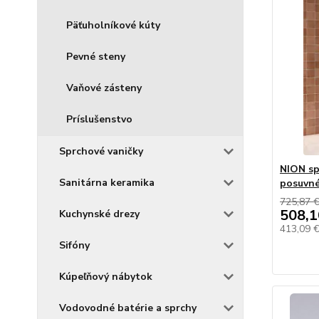
Päťuholníkové kúty
Pevné steny
Vaňové zásteny
Príslušenstvo
Sprchové vaničky
NION sp
Sanitárna keramika
posuvné
725,87 
508,1
Kuchynské drezy
413,09 
Sifóny
Kúpeľňový nábytok
Vodovodné batérie a sprchy