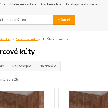
KTY
Podmienky súťaže
Osobné údaje
Katalogy na stiahnutie
Hľadať
SANITA
Sprchovacie kúty
Štvorcové kúty
rcové kúty
šie
Najlacnejšie
Najdrahšie
m 1-25 z 25