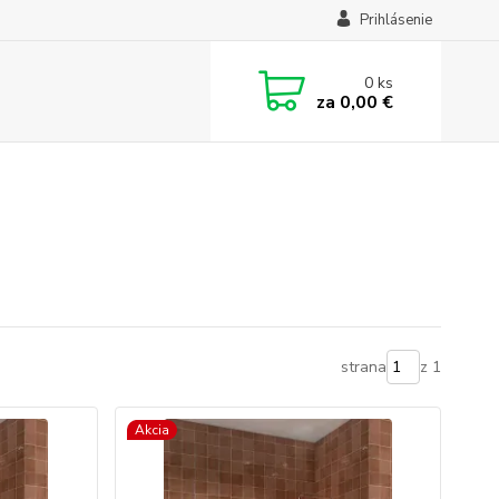
Prihlásenie
0
ks
za
0,00 €
strana
z 1
Akcia