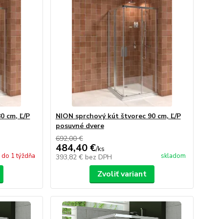
0 cm, Ľ/P
NION sprchový kút štvorec 90 cm, Ľ/P
posuvné dvere
692,00 €
484,40 €
/
ks
do 1 týždňa
skladom
393,82 €
bez DPH
Zvoliť variant