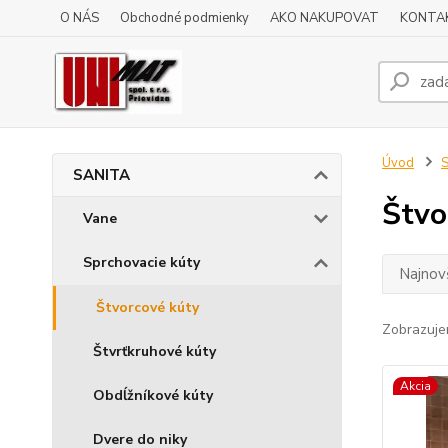
O NÁS
Obchodné podmienky
AKO NAKUPOVAT
KONTA
Úvod
SANITA
Štvo
Vane
Sprchovacie kúty
Najnov
Štvorcové kúty
Zobrazuje
Štvrťkruhové kúty
Akcia
Obdĺžníkové kúty
Dvere do niky