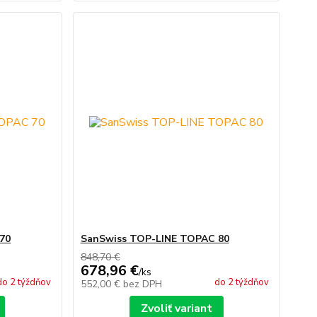
70
SanSwiss TOP-LINE TOPAC 80
848,70 €
678,96 €
/
ks
do 2 týždňov
do 2 týždňov
552,00 €
bez DPH
Zvoliť variant