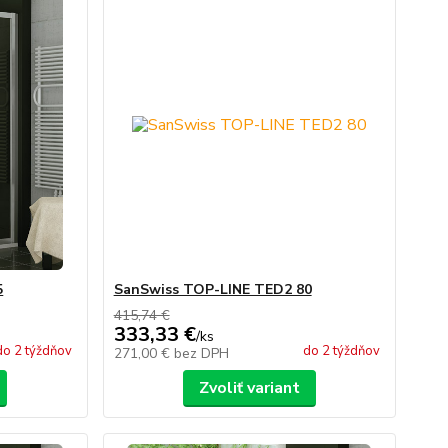
5
SanSwiss TOP-LINE TED2 80
415,74 €
333,33 €
/
ks
do 2 týždňov
do 2 týždňov
271,00 €
bez DPH
Zvoliť variant