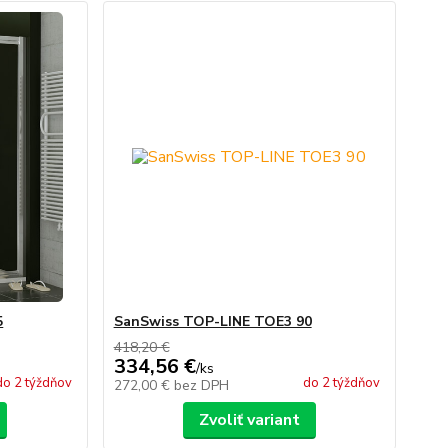
5
SanSwiss TOP-LINE TOE3 90
418,20 €
334,56 €
/
ks
do 2 týždňov
do 2 týždňov
272,00 €
bez DPH
Zvoliť variant