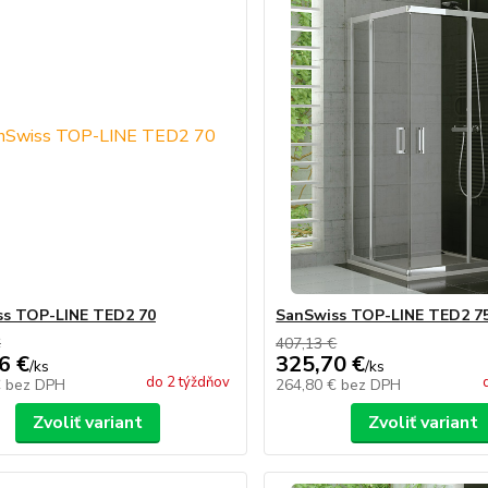
ss TOP-LINE TED2 70
SanSwiss TOP-LINE TED2 7
€
407,13 €
6 €
325,70 €
/
ks
/
ks
do 2 týždňov
€
bez DPH
264,80 €
bez DPH
Zvoliť variant
Zvoliť variant