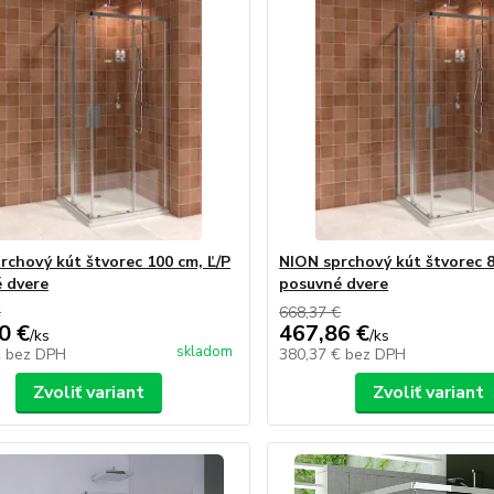
rchový kút štvorec 100 cm, Ľ/P
NION sprchový kút štvorec 8
 dvere
posuvné dvere
€
668,37 €
0 €
467,86 €
/
ks
/
ks
skladom
€
bez DPH
380,37 €
bez DPH
Zvoliť variant
Zvoliť variant