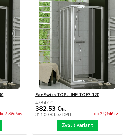
00
SanSwiss TOP-LINE TOE3 120
478,47 €
382,53 €
/
ks
do 2 týždňov
do 2 týždňov
311,00 €
bez DPH
Zvoliť variant