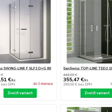
s SWING-LINE F SLF2 D+G 80
SanSwiss TOP-LINE TED2 1
 €
444,03 €
,51 €
355,47 €
/
ks
/
ks
do 1 mesiaca
€
bez DPH
289,00 €
bez DPH
Zvoliť variant
Zvoliť variant