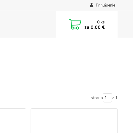
Prihlásenie
0
ks
za
0,00 €
strana
z 1