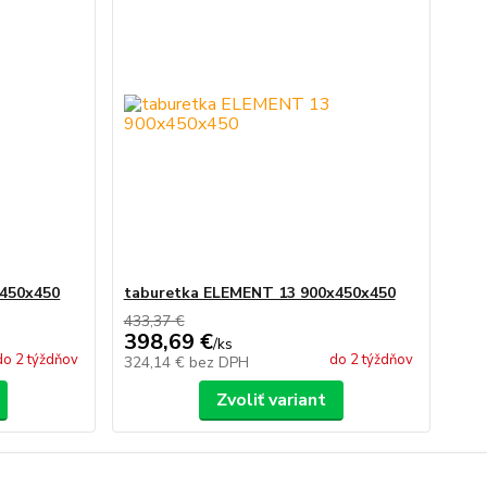
x450x450
taburetka ELEMENT 13 900x450x450
433,37 €
398,69 €
/
ks
do 2 týždňov
do 2 týždňov
324,14 €
bez DPH
Zvoliť variant
strana
z 1