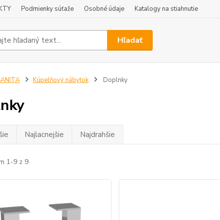
KTY
Podmienky súťaže
Osobné údaje
Katalogy na stiahnutie
Hľadať
SANITA
Kúpeľňový nábytok
Doplnky
lnky
šie
Najlacnejšie
Najdrahšie
m 1-9 z 9