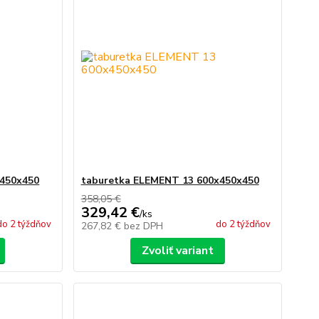
x450x450
taburetka ELEMENT 13 600x450x450
358,05 €
329,42 €
/
ks
do 2 týždňov
do 2 týždňov
267,82 €
bez DPH
Zvoliť variant