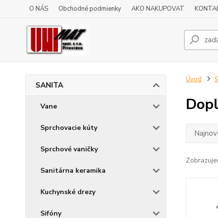
O NÁS
Obchodné podmienky
AKO NAKUPOVAT
KONTA
Úvod
SANITA
Dop
Vane
Sprchovacie kúty
Najnov
Sprchové vaničky
Zobrazuje
Sanitárna keramika
Kuchynské drezy
Sifóny