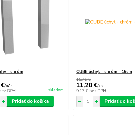
hy - chróm
CUBE úchyt - chróm - 15cm
15,71 €
 €
11,28 €
/
pár
/
ks
skladom
bez DPH
9,17 €
bez DPH
Pridať do košíka
Pridať do koš