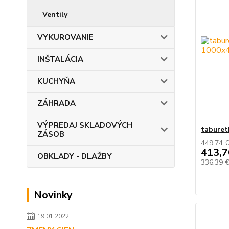
Ventily
VYKUROVANIE
INŠTALÁCIA
KUCHYŇA
ZÁHRADA
VÝPREDAJ SKLADOVÝCH
taburet
ZÁSOB
449,74 
413,7
OBKLADY - DLAŽBY
336,39 
Novinky
19.01.2022