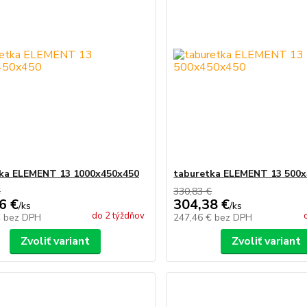
ka ELEMENT 13 1000x450x450
taburetka ELEMENT 13 500
€
330,83 €
6 €
304,38 €
/
ks
/
ks
do 2 týždňov
€
bez DPH
247,46 €
bez DPH
Zvoliť variant
Zvoliť variant