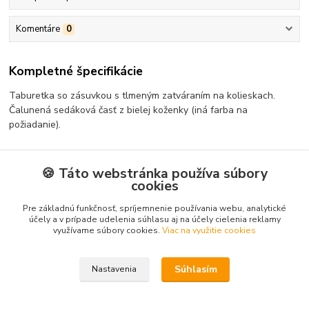
Komentáre
0
Kompletné špecifikácie
Taburetka so zásuvkou s tlmeným zatváraním na kolieskach.
Čalunená sedáková časť z bielej koženky (iná farba na
požiadanie).
🍪 Táto webstránka používa súbory
Tovar zaradený v kategóriách
cookies
Kúpeľňový nábytok
Pre základnú funkčnosť, spríjemnenie používania webu, analytické
účely a v prípade udelenia súhlasu aj na účely cielenia reklamy
Doplnky
využívame súbory cookies.
Viac na využitie cookies
Súhlasím
Nastavenia
Vytvorené na
Eshop-rychlo.sk