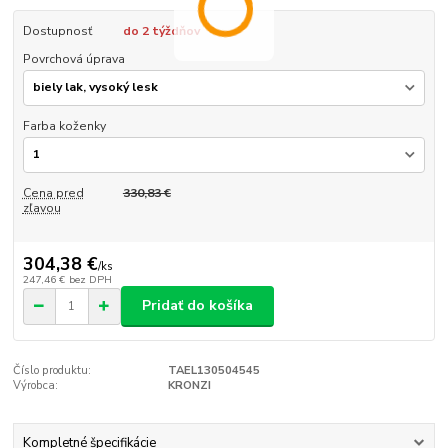
Dostupnosť
do 2 týždňov
Povrchová úprava
Farba koženky
Cena pred
330,83 €
zľavou
304,38 €
/
ks
247,46 €
bez DPH
Pridať do košíka
Číslo produktu:
TAEL130504545
Výrobca:
KRONZI
Kompletné špecifikácie