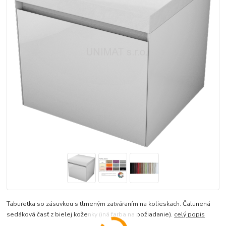
Taburetka so zásuvkou s tlmeným zatváraním na kolieskach. Čalunená
sedáková časť z bielej koženky (iná farba na požiadanie).
celý popis