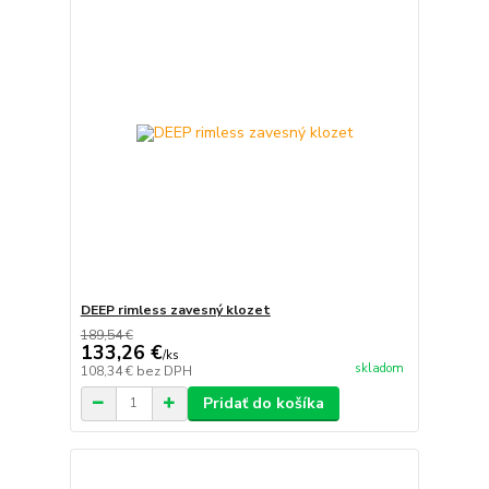
DEEP rimless zavesný klozet
189,54 €
133,26 €
/
ks
skladom
108,34 €
bez DPH
Pridať do košíka