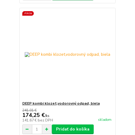
Akcia
DEEP kombi klozet,vodorovný odpad, biela
241,01 €
174,25 €
/
ks
skladom
141,67 €
bez DPH
Pridať do košíka