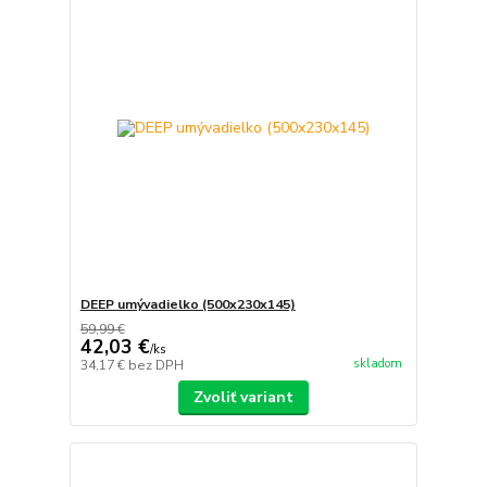
DEEP umývadielko (500x230x145)
59,99 €
42,03 €
/
ks
skladom
34,17 €
bez DPH
Zvoliť variant