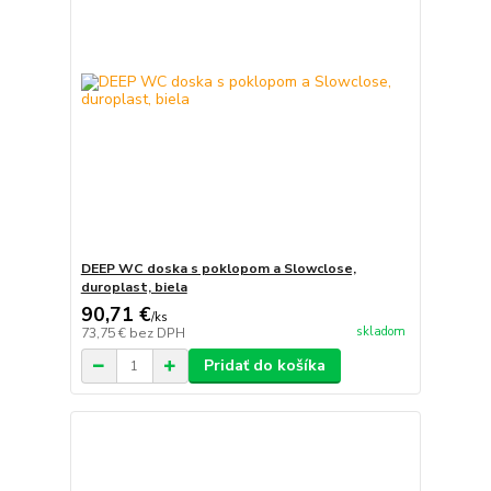
DEEP WC doska s poklopom a Slowclose,
duroplast, biela
90,71 €
/
ks
skladom
73,75 €
bez DPH
Pridať do košíka