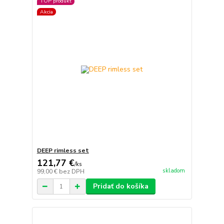
TOP produkt
Akcia
DEEP rimless set
121,77 €
/
ks
skladom
99,00 €
bez DPH
Pridať do košíka