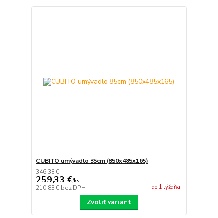
CUBITO umývadlo 85cm (850x485x165)
346,38 €
259,33 €
/
ks
do 1 týždňa
210,83 €
bez DPH
Zvoliť variant