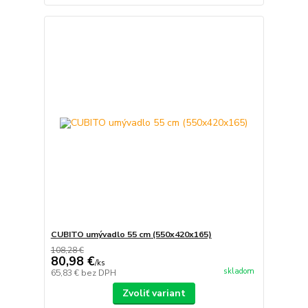
CUBITO umývadlo 55 cm (550x420x165)
108,28 €
80,98 €
/
ks
skladom
65,83 €
bez DPH
Zvoliť variant