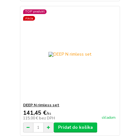
TOP produkt
Akcia
DEEP N rimless set
141,45 €
/
ks
skladom
115,00 €
bez DPH
Pridať do košíka