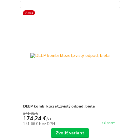
Akcia
DEEP kombi klozet,zvislý odpad, biela
241,01 €
174,24 €
/
ks
skladom
141,66 €
bez DPH
Zvoliť variant