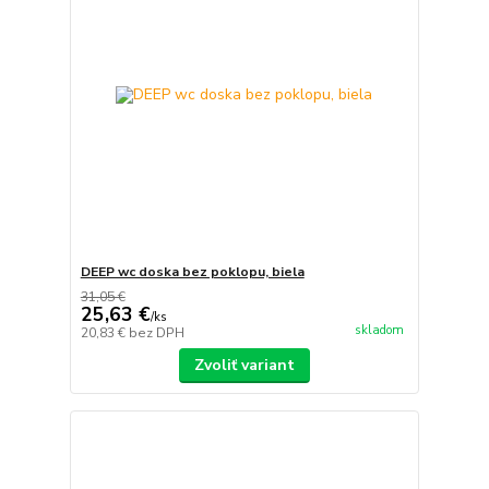
DEEP wc doska bez poklopu, biela
31,05 €
25,63 €
/
ks
skladom
20,83 €
bez DPH
Zvoliť variant