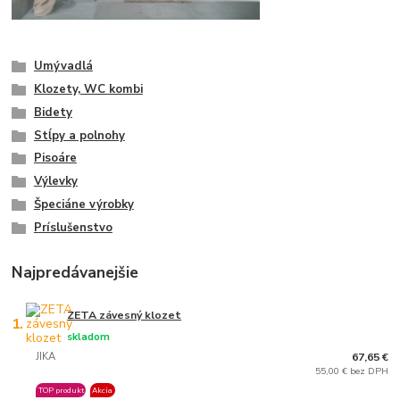
Umývadlá
Klozety, WC kombi
Bidety
Stĺpy a polnohy
Pisoáre
Výlevky
Špeciáne výrobky
Príslušenstvo
Najpredávanejšie
ZETA závesný klozet
1.
skladom
JIKA
67,65 €
55,00 € bez DPH
TOP produkt
Akcia