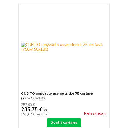
CUBITO umývadlo asymetrické 75 cm ľavé
(750x450x180)
257,93 €
235,75 €
/
ks
Nie je skladom
191,67 €
bez DPH
Zvoliť variant