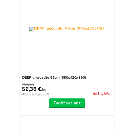
DEEP umývadlo 55cm (550x420x190)
79,36 €
56,38 €
/
ks
do 1 týždňa
45,83 €
bez DPH
Zvoliť variant