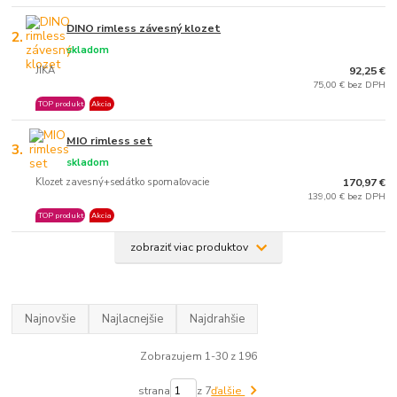
DINO rimless závesný klozet
2.
skladom
JIKA
92,25 €
75,00 € bez DPH
TOP produkt
Akcia
MIO rimless set
3.
skladom
Klozet zavesný+sedátko spomaľovacie
170,97 €
139,00 € bez DPH
TOP produkt
Akcia
zobraziť viac produktov
Najnovšie
Najlacnejšie
Najdrahšie
Zobrazujem 1-30 z 196
strana
z 7
ďalšie