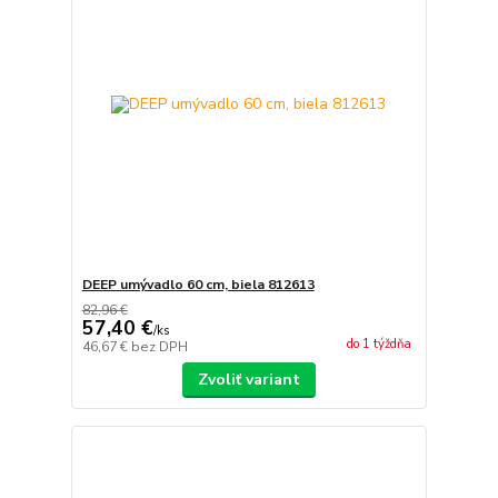
DEEP umývadlo 60 cm, biela 812613
82,96 €
57,40 €
/
ks
do 1 týždňa
46,67 €
bez DPH
Zvoliť variant