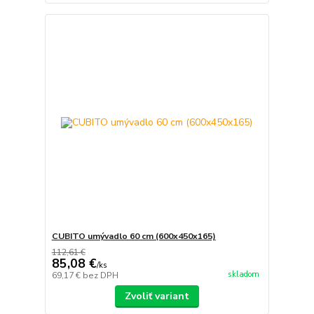
CUBITO umývadlo 60 cm (600x450x165)
112,61 €
85,08 €
/
ks
skladom
69,17 €
bez DPH
Zvoliť variant