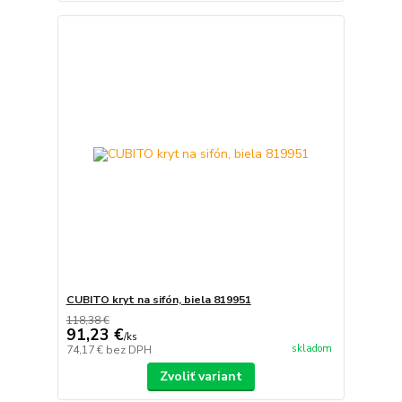
CUBITO kryt na sifón, biela 819951
118,38 €
91,23 €
/
ks
skladom
74,17 €
bez DPH
Zvoliť variant