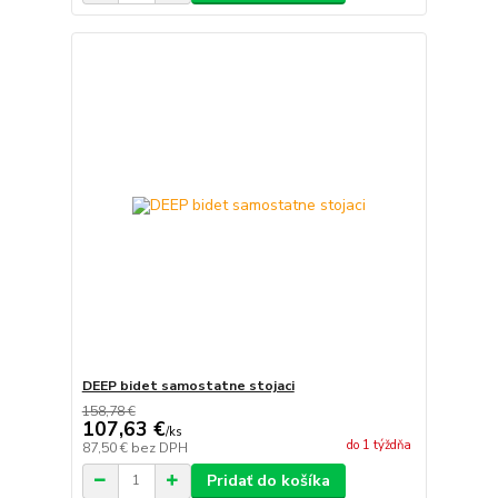
DEEP bidet samostatne stojaci
158,78 €
107,63 €
/
ks
do 1 týždňa
87,50 €
bez DPH
Pridať do košíka