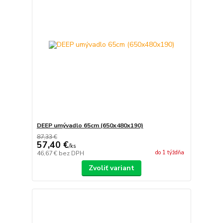
DEEP umývadlo 65cm (650x480x190)
87,33 €
57,40 €
/
ks
do 1 týždňa
46,67 €
bez DPH
Zvoliť variant