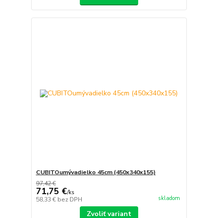
CUBITOumývadielko 45cm (450x340x155)
97,42 €
71,75 €
/
ks
skladom
58,33 €
bez DPH
Zvoliť variant