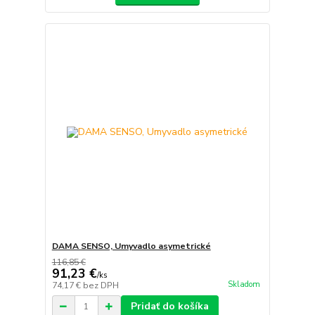
DAMA SENSO, Umyvadlo asymetrické
116,85 €
91,23 €
/
ks
Skladom
74,17 €
bez DPH
Pridať do košíka