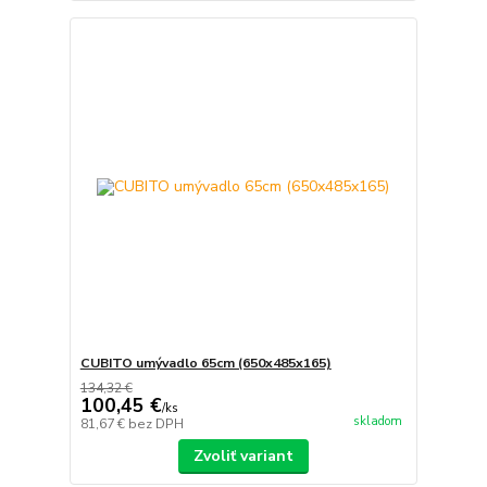
CUBITO umývadlo 65cm (650x485x165)
134,32 €
100,45 €
/
ks
skladom
81,67 €
bez DPH
Zvoliť variant