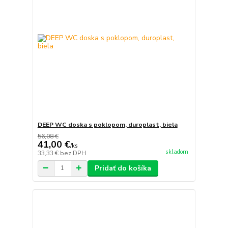
DEEP WC doska s poklopom, duroplast, biela
56,08 €
41,00 €
/
ks
skladom
33,33 €
bez DPH
Pridať do košíka