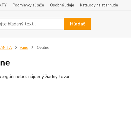
KTY
Podmienky súťaže
Osobné údaje
Katalogy na stiahnutie
Hľadať
SANITA
Vane
Oválne
lne
ategórii nebol nájdený žiadny tovar.