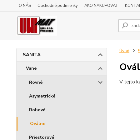
O NÁS
Obchodné podmienky
AKO NAKUPOVAT
KONTA
Úvod
SANITA
Ová
Vane
V tejto k
Rovné
Asymetrické
Rohové
Oválne
Priestorové