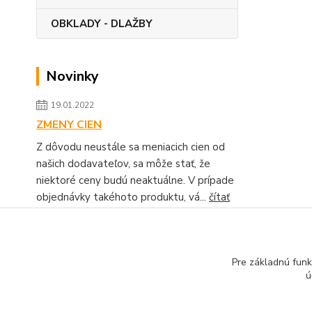
OBKLADY - DLAŽBY
Novinky
19.01.2022
ZMENY CIEN
Z dôvodu neustále sa meniacich cien od
našich dodavateľov, sa môže stať, že
niektoré ceny budú neaktuálne. V prípade
objednávky takéhoto produktu, vá...
čítať
celé
Zobraziť všetky novinky
Pre základnú funk
ú