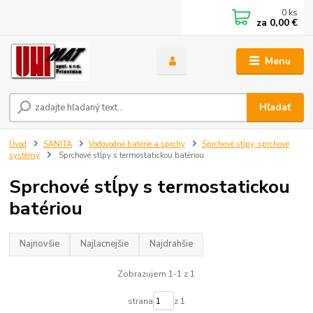
0
ks
za
0,00 €
Menu
Hľadať
Úvod
SANITA
Vodovodné batérie a sprchy
Sprchové stĺpy, sprchové
systémy
Sprchové stĺpy s termostatickou batériou
Sprchové stĺpy s termostatickou
batériou
Najnovšie
Najlacnejšie
Najdrahšie
Zobrazujem 1-1 z 1
strana
z 1