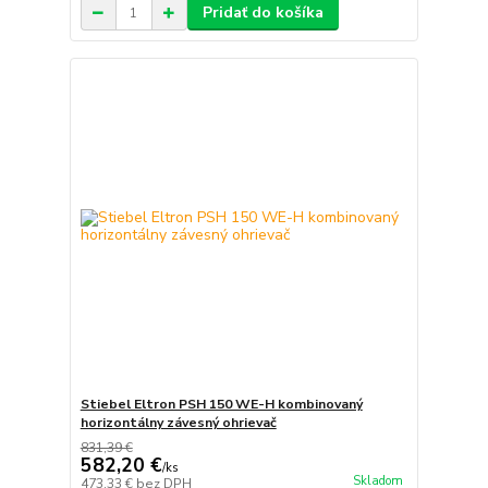
Pridať do košíka
Stiebel Eltron PSH 150 WE-H kombinovaný
horizontálny závesný ohrievač
831,39 €
582,20 €
/
ks
Skladom
473,33 €
bez DPH