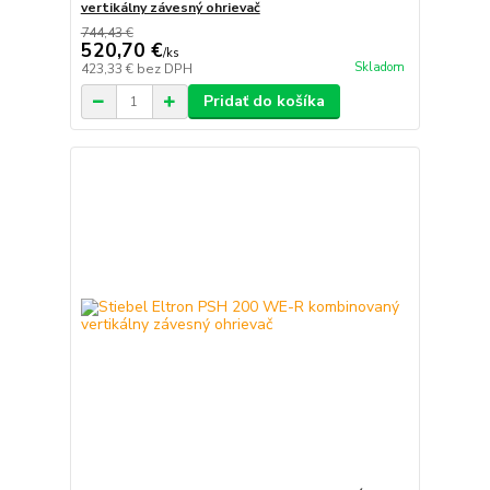
vertikálny závesný ohrievač
744,43 €
520,70 €
/
ks
Skladom
423,33 €
bez DPH
Pridať do košíka