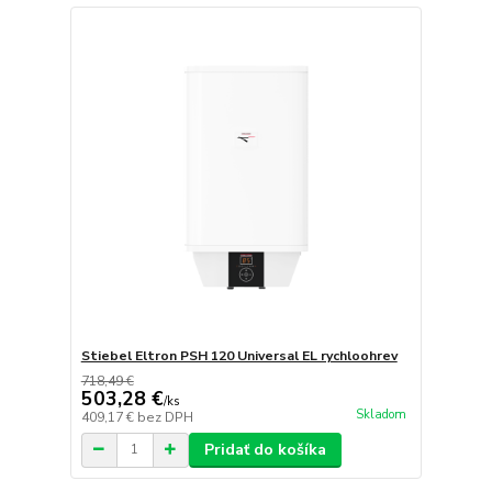
Stiebel Eltron PSH 120 Universal EL rychloohrev
718,49 €
503,28 €
/
ks
Skladom
409,17 €
bez DPH
Pridať do košíka