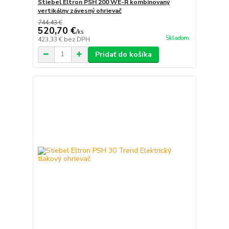
Stiebel Eltron PSH 200 WE-R kombinovaný
vertikálny závesný ohrievač
744,43 €
520,70 €
/
ks
Skladom
423,33 €
bez DPH
Pridať do košíka