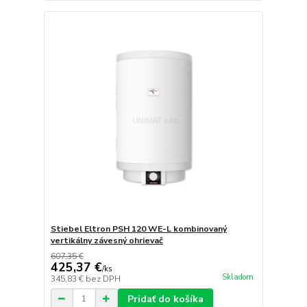
Stiebel Eltron PSH 120 WE-L kombinovaný
vertikálny závesný ohrievač
607,35 €
425,37 €
/
ks
Skladom
345,83 €
bez DPH
Pridať do košíka