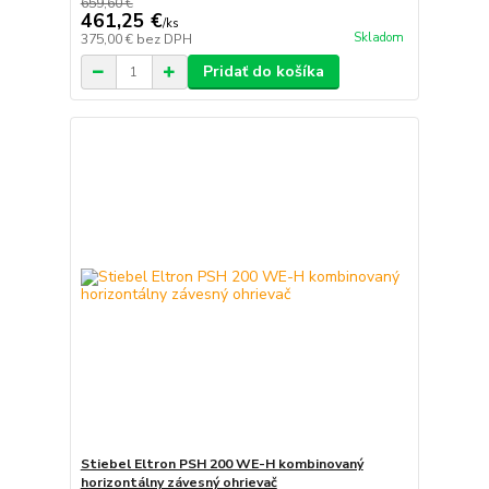
659,60 €
461,25 €
/
ks
Skladom
375,00 €
bez DPH
Pridať do košíka
Stiebel Eltron PSH 200 WE-H kombinovaný
horizontálny závesný ohrievač