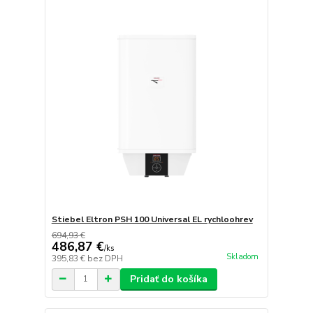
Stiebel Eltron PSH 100 Universal EL rychloohrev
694,93 €
486,87 €
/
ks
Skladom
395,83 €
bez DPH
Pridať do košíka