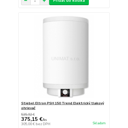
Pridať do košíka
Stiebel Eltron PSH 150 Trend Elektrický tlakový
ohrievač
535,92 €
375,15 €
/
ks
Skladom
305,00 €
bez DPH