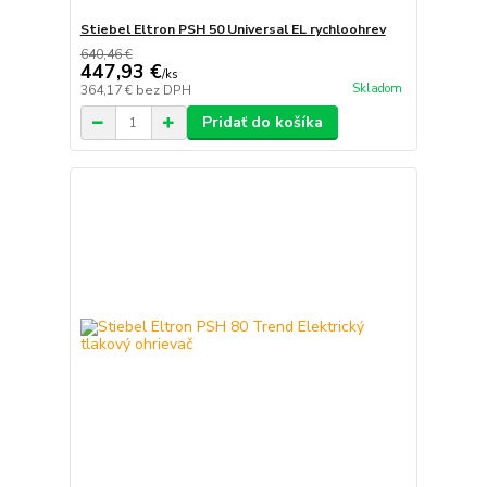
Stiebel Eltron PSH 50 Universal EL rychloohrev
640,46 €
447,93 €
/
ks
Skladom
364,17 €
bez DPH
Pridať do košíka