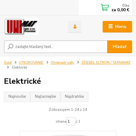
0
ks
za
0,00 €
Menu
Hľadať
Úvod
VYKUROVANIE
Ohrievače vody
STIEBEL ELTRON / TATRAMAT
Elektrické
Elektrické
Najnovšie
Najlacnejšie
Najdrahšie
Zobrazujem 1-24 z 24
strana
z 1