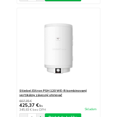
Stiebel Eltron PSH 120 WE-R kombinovaný
vertikálny závesný ohrievač
607,35 €
425,37 €
/
ks
Skladom
345,83 €
bez DPH