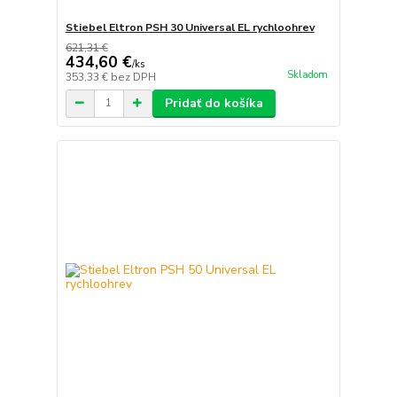
Stiebel Eltron PSH 30 Universal EL rychloohrev
621,31 €
434,60 €
/
ks
Skladom
353,33 €
bez DPH
Pridať do košíka