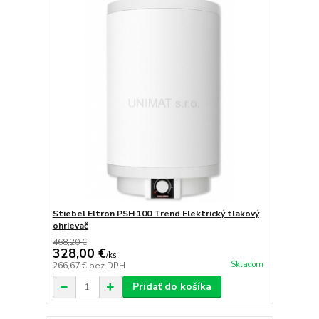
Stiebel Eltron PSH 100 Trend Elektrický tlakový
ohrievač
468,20 €
328,00 €
/
ks
Skladom
266,67 €
bez DPH
Pridať do košíka