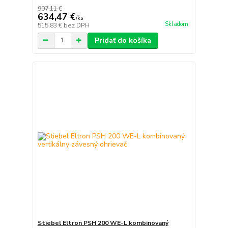
907,11 €
634,47 €
/
ks
Skladom
515,83 €
bez DPH
Pridať do košíka
Stiebel Eltron PSH 200 WE-L kombinovaný