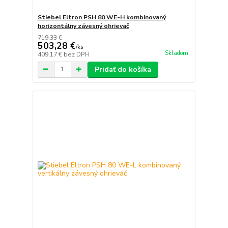
Stiebel Eltron PSH 80 WE-H kombinovaný
horizontálny závesný ohrievač
719,33 €
503,28 €
/
ks
Skladom
409,17 €
bez DPH
Pridať do košíka