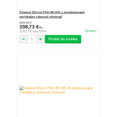
Stiebel Eltron PSH 80 WE-L kombinovaný
vertikálny závesný ohrievač
569,00 €
398,73 €
/
ks
Skladom
324,17 €
bez DPH
Pridať do košíka