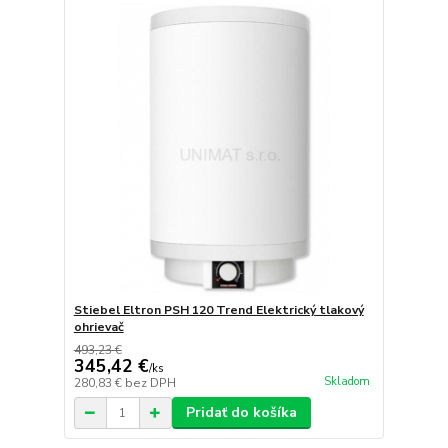
Stiebel Eltron PSH 120 Trend Elektrický tlakový
ohrievač
493,23 €
345,42 €
/
ks
Skladom
280,83 €
bez DPH
Pridať do košíka