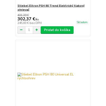
Stiebel Eltron PSH 80 Trend Elektrický tlakový
ohrievač
431,39 €
302,37 €
/
ks
Skladom
245,83 €
bez DPH
Pridať do košíka