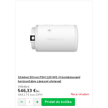
Stiebel Eltron PSH 120 WE-H kombinovaný
horizontálny závesný ohrievač
779,91 €
546,33 €
/
ks
Nie je skladom
444,17 €
bez DPH
Pridať do košíka