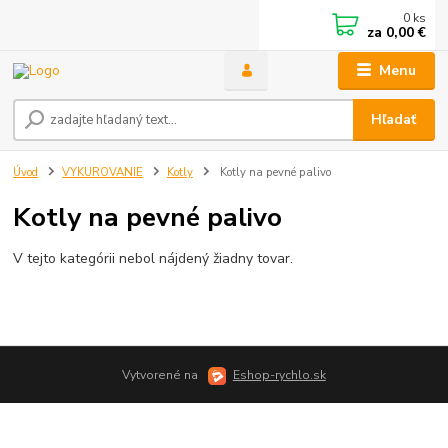
0
ks
za
0,00 €
Menu
Hľadať
Úvod
VYKUROVANIE
Kotly
Kotly na pevné palivo
Kotly na pevné palivo
V tejto kategórii nebol nájdený žiadny tovar.
Vytvorené na
Eshop-rychlo.sk