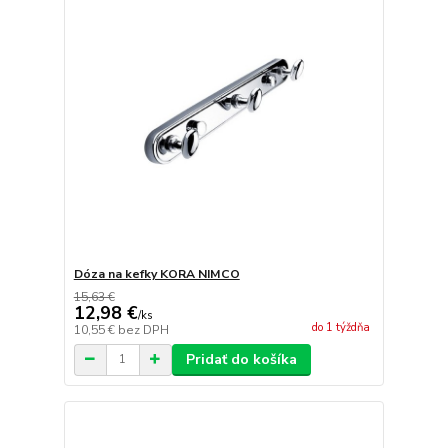
Dóza na kefky KORA NIMCO
15,63 €
12,98 €
/
ks
do 1 týždňa
10,55 €
bez DPH
Pridať do košíka