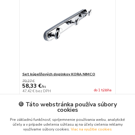
Set kúpeľňových doplnkov KORA NIMCO
70,27 €
58,33 €
/
ks
do 1 týždňa
47,42 €
bez DPH
Pridať do košíka
🍪 Táto webstránka používa súbory
cookies
Pre základnú funkčnosť, spríjemnenie používania webu, analytické
strana
z 1
účely a v prípade udelenia súhlasu aj na účely cielenia reklamy
využívame súbory cookies.
Viac na využitie cookies