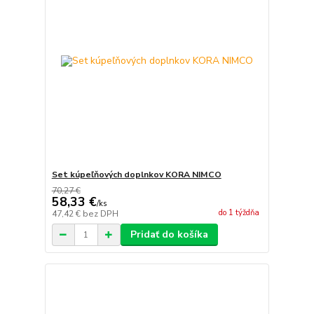
Set kúpeľňových doplnkov KORA NIMCO
70,27 €
58,33 €
/
ks
do 1 týždňa
47,42 €
bez DPH
Pridať do košíka