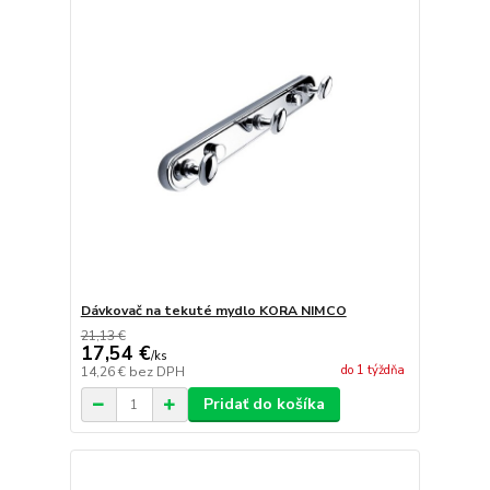
Dávkovač na tekuté mydlo KORA NIMCO
21,13 €
17,54 €
/
ks
do 1 týždňa
14,26 €
bez DPH
Pridať do košíka