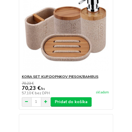
KORA SET KUP.DOPNKOV PIESOK/BAMBUS
70,23 €
70,23 €
/
ks
skladom
57,10 €
bez DPH
Pridať do košíka