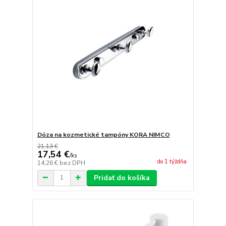
Dóza na kozmetické tampóny KORA NIMCO
21,13 €
17,54 €
/
ks
do 1 týždňa
14,26 €
bez DPH
Pridať do košíka