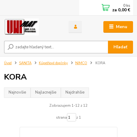
0
ks
za
0,00 €
Menu
Hľadať
Úvod
SANITA
Kúpeľňové doplnky
NIMCO
KORA
KORA
Najnovšie
Najlacnejšie
Najdrahšie
Zobrazujem 1-12 z 12
strana
z 1