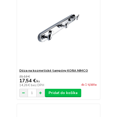
Dóza na kozmetické tampóny KORA NIMCO
21,13 €
17,54 €
/
ks
do 1 týždňa
14,26 €
bez DPH
Pridať do košíka