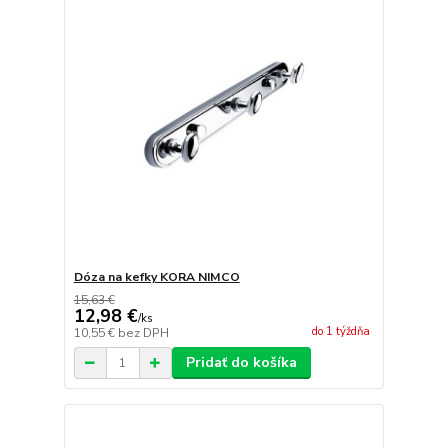
Dóza na kefky KORA NIMCO
15,63 €
12,98 €
/
ks
do 1 týždňa
10,55 €
bez DPH
Pridať do košíka