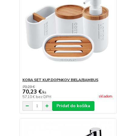
KORA SET KUP.DOPNKOV BIELA/BAMBUS
70,23 €
70,23 €
/
ks
skladom
57,10 €
bez DPH
Pridať do košíka