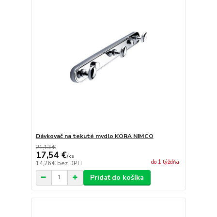
Dávkovač na tekuté mydlo KORA NIMCO
21,13 €
17,54 €
/
ks
do 1 týždňa
14,26 €
bez DPH
Pridať do košíka