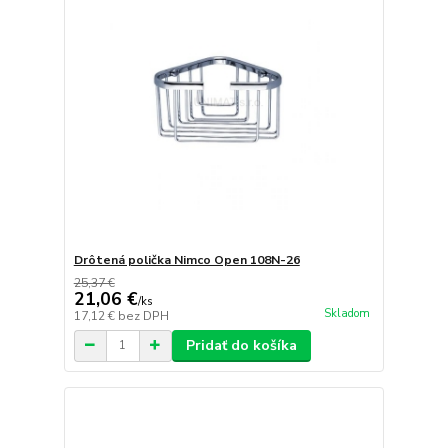
Drôtená polička Nimco Open 108N-26
25,37 €
21,06 €
/
ks
Skladom
17,12 €
bez DPH
Pridať do košíka