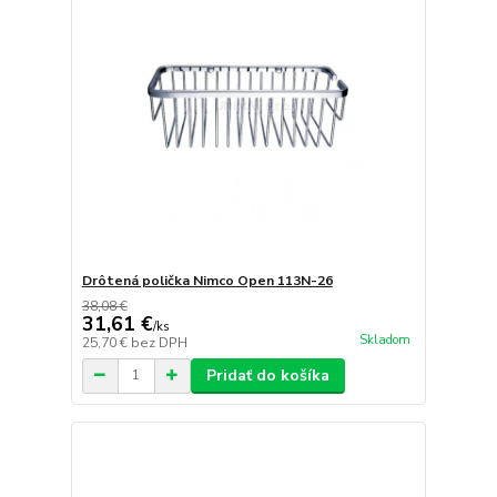
Drôtená polička Nimco Open 113N-26
38,08 €
31,61 €
/
ks
Skladom
25,70 €
bez DPH
Pridať do košíka