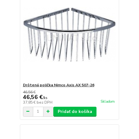
Drôtená polička Nimco Axis AX 507-26
46,56 €
46,56 €
/
ks
Skladom
37,85 €
bez DPH
Pridať do košíka