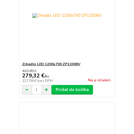
Zrkadlo LED 1200x700 ZP12006V
410,45 €
279,32 €
/
ks
Nie je skladom
227,09 €
bez DPH
Pridať do košíka