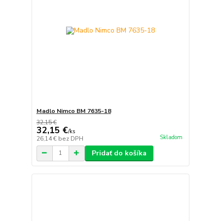
Madlo Nimco BM 7635-18
32,15 €
32,15 €
/
ks
Skladom
26,14 €
bez DPH
Pridať do košíka