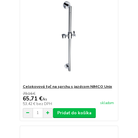
Celokovová tyč na sprchu s jazdcom NIMCO Unix
79,16 €
65,71 €
/
ks
skladom
53,42 €
bez DPH
Pridať do košíka