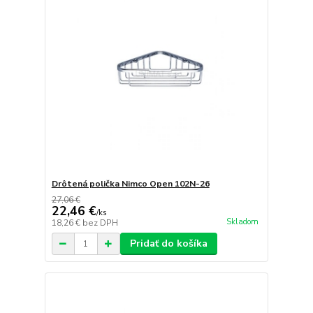
Drôtená polička Nimco Open 102N-26
27,06 €
22,46 €
/
ks
Skladom
18,26 €
bez DPH
Pridať do košíka