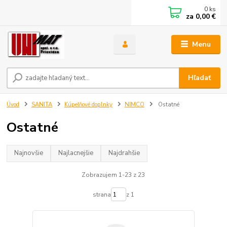
0
ks
za
0,00 €
Menu
Hľadať
Úvod
SANITA
Kúpeľňové doplnky
NIMCO
Ostatné
Ostatné
Najnovšie
Najlacnejšie
Najdrahšie
Zobrazujem 1-23 z 23
strana
z 1