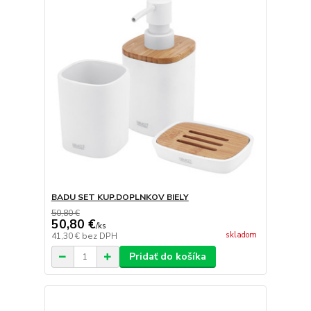
BADU SET KUP.DOPLNKOV BIELY
50,80 €
50,80 €
/
ks
skladom
41,30 €
bez DPH
Pridať do košíka