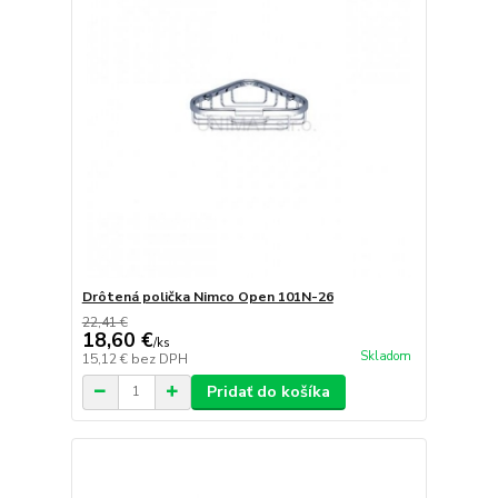
Drôtená polička Nimco Open 101N-26
22,41 €
18,60 €
/
ks
Skladom
15,12 €
bez DPH
Pridať do košíka