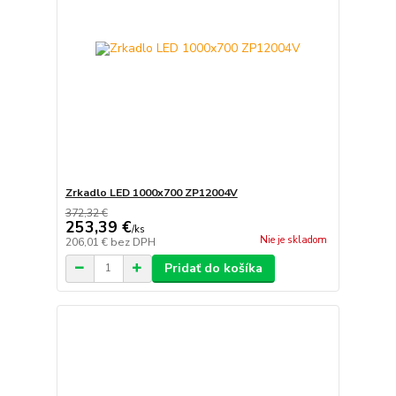
Zrkadlo LED 1000x700 ZP12004V
372,32 €
253,39 €
/
ks
Nie je skladom
206,01 €
bez DPH
Pridať do košíka