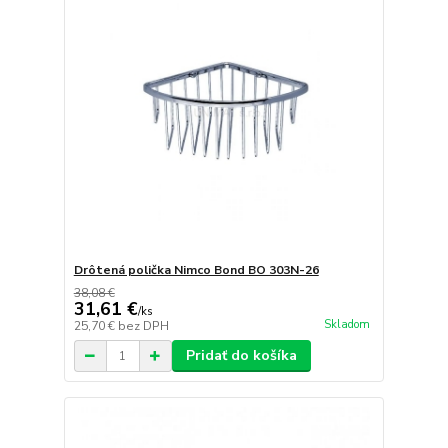
Drôtená polička Nimco Bond BO 303N-26
38,08 €
31,61 €
/
ks
Skladom
25,70 €
bez DPH
Pridať do košíka