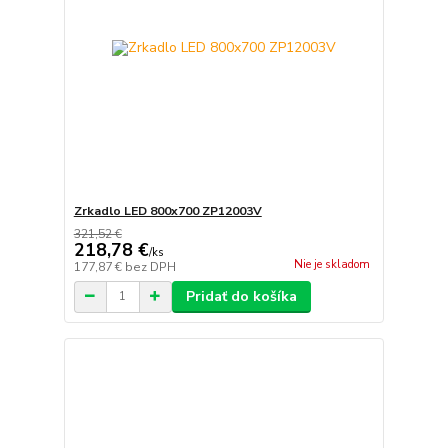
Zrkadlo LED 800x700 ZP12003V
321,52 €
218,78 €
/
ks
Nie je skladom
177,87 €
bez DPH
Pridať do košíka