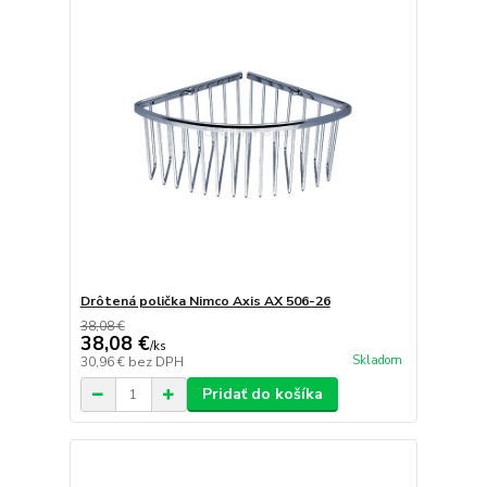
Drôtená polička Nimco Axis AX 506-26
38,08 €
38,08 €
/
ks
Skladom
30,96 €
bez DPH
Pridať do košíka