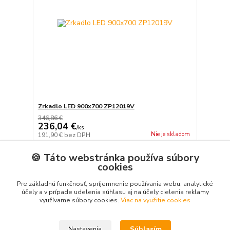
Zrkadlo LED 900x700 ZP12019V
346,86 €
236,04 €
/
ks
Nie je skladom
191,90 €
bez DPH
Pridať do košíka
🍪 Táto webstránka používa súbory
cookies
Pre základnú funkčnosť, spríjemnenie používania webu, analytické
strana
z 1
účely a v prípade udelenia súhlasu aj na účely cielenia reklamy
využívame súbory cookies.
Viac na využitie cookies
Súhlasím
Nastavenia