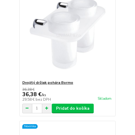
Dvojitý držiak pohára Bormo
36,38 €
36,38 €
/
ks
Skladom
29,58 €
bez DPH
Pridať do košíka
Novinka