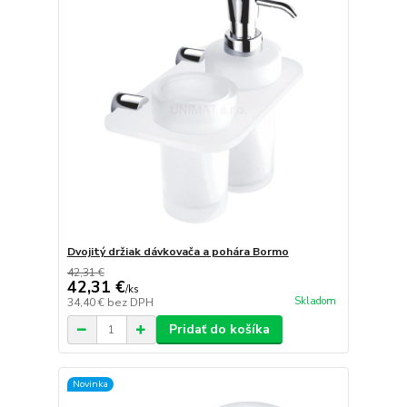
Dvojitý držiak dávkovača a pohára Bormo
42,31 €
42,31 €
/
ks
Skladom
34,40 €
bez DPH
Pridať do košíka
Novinka