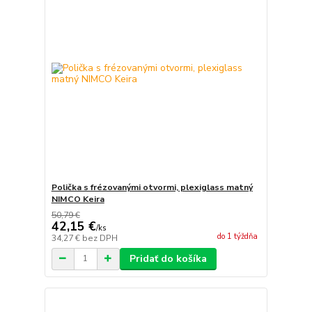
Polička s frézovanými otvormi, plexiglass matný
NIMCO Keira
50,79 €
42,15 €
/
ks
do 1 týždňa
34,27 €
bez DPH
Pridať do košíka