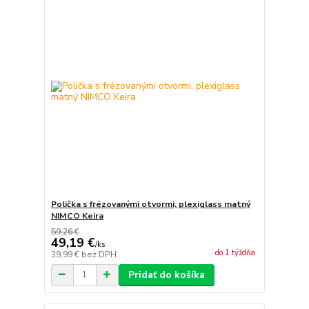
Polička s frézovanými otvormi, plexiglass matný
NIMCO Keira
59,26 €
49,19 €
/
ks
do 1 týždňa
39,99 €
bez DPH
Pridať do košíka