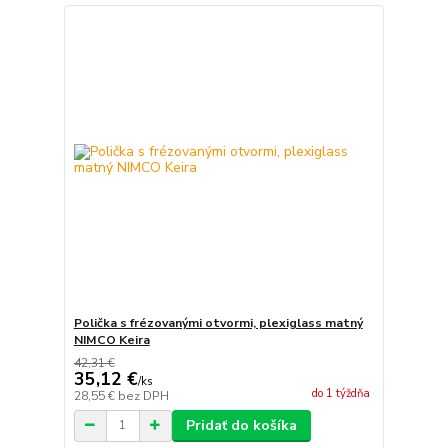
Polička s frézovanými otvormi, plexiglass matný
NIMCO Keira
42,31 €
35,12 €
/
ks
do 1 týždňa
28,55 €
bez DPH
Pridať do košíka