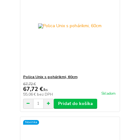
Polica Unix s pohárikmi, 60cm
67,72 €
67,72 €
/
ks
Skladom
55,06 €
bez DPH
Pridať do košíka
Novinka