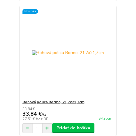
Novinka
Rohová polica Bormo, 21,7x21,7cm
33,84 €
33,84 €
/
ks
Skladom
27,51 €
bez DPH
Pridať do košíka