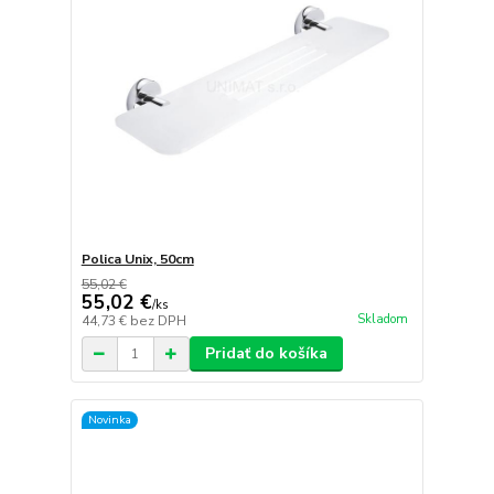
Polica Unix, 50cm
55,02 €
55,02 €
/
ks
Skladom
44,73 €
bez DPH
Pridať do košíka
Novinka