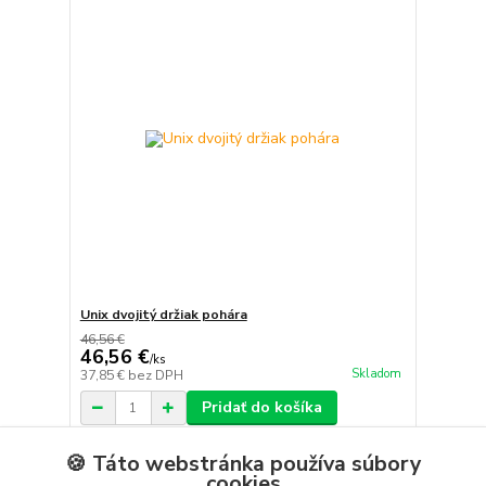
Unix dvojitý držiak pohára
46,56 €
46,56 €
/
ks
Skladom
37,85 €
bez DPH
Pridať do košíka
🍪 Táto webstránka používa súbory
cookies
Načítať ďalšie produkty (1)