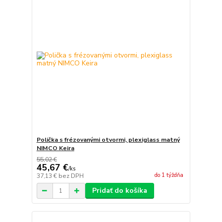
Polička s frézovanými otvormi, plexiglass matný
NIMCO Keira
55,02 €
45,67 €
/
ks
do 1 týždňa
37,13 €
bez DPH
Pridať do košíka