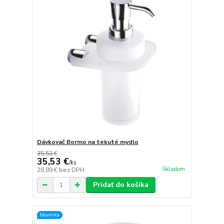
Dávkovač Bormo na tekuté mydlo
35,53 €
35,53 €
/
ks
Skladom
28,89 €
bez DPH
Pridať do košíka
Novinka