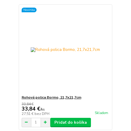
Novinka
Rohová polica Bormo, 21,7x21,7cm
33,84 €
33,84 €
/
ks
Skladom
27,51 €
bez DPH
Pridať do košíka