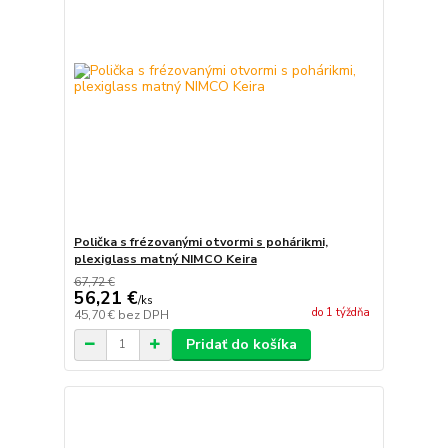
Polička s frézovanými otvormi s pohárikmi,
plexiglass matný NIMCO Keira
67,72 €
56,21 €
/
ks
do 1 týždňa
45,70 €
bez DPH
Pridať do košíka