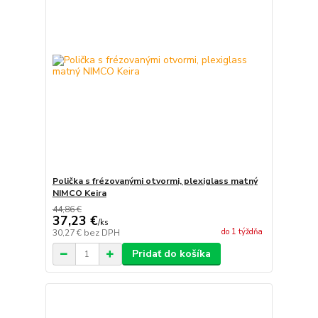
Polička s frézovanými otvormi, plexiglass matný
NIMCO Keira
44,86 €
37,23 €
/
ks
do 1 týždňa
30,27 €
bez DPH
Pridať do košíka