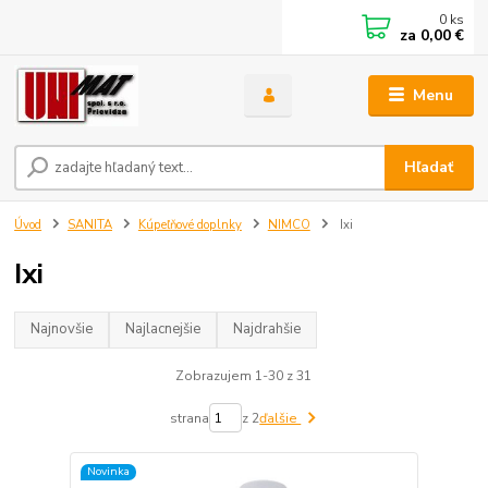
0
ks
za
0,00 €
Menu
Hľadať
Úvod
SANITA
Kúpeľňové doplnky
NIMCO
Ixi
Ixi
Najnovšie
Najlacnejšie
Najdrahšie
Zobrazujem 1-30 z 31
strana
z 2
ďalšie
Novinka