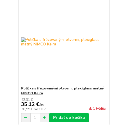
Polička s frézovanými otvormi, plexiglass matný
NIMCO Keira
42,31 €
35,12 €
/
ks
do 1 týždňa
28,55 €
bez DPH
Pridať do košíka