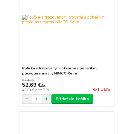
Polička s frézovanými otvormi s pohárikmi,
plexiglass matný NIMCO Keira
63,49 €
52,69 €
/
ks
do 1 týždňa
42,84 €
bez DPH
Pridať do košíka