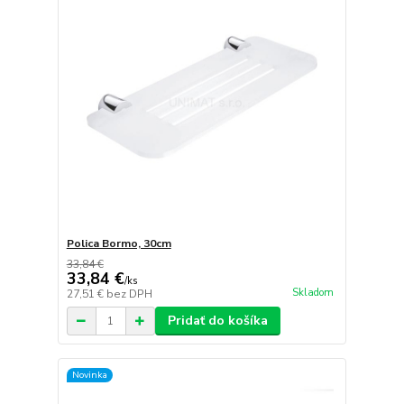
Polica Bormo, 30cm
33,84 €
33,84 €
/
ks
Skladom
27,51 €
bez DPH
Pridať do košíka
Novinka