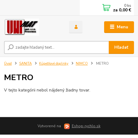
0
ks
za
0,00 €
Menu
Hľadať
Úvod
SANITA
Kúpeľňové doplnky
NIMCO
METRO
METRO
V tejto kategórii nebol nájdený žiadny tovar.
Vytvorené na
Eshop-rychlo.sk