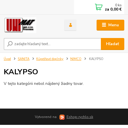
0
ks
za
0,00 €
Menu
Hľadať
Úvod
SANITA
Kúpeľňové doplnky
NIMCO
KALYPSO
KALYPSO
V tejto kategórii nebol nájdený žiadny tovar.
Vytvorené na
Eshop-rychlo.sk