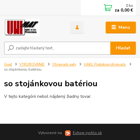
0
ks
za
0,00 €
Menu
Hľadať
Úvod
VYKUROVANIE
Ohrievače vody
HAKL Prietokové ohrievače
so stojánkovou batériou
so stojánkovou batériou
V tejto kategórii nebol nájdený žiadny tovar.
Vytvorené na
Eshop-rychlo.sk