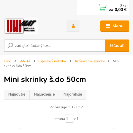
0
ks
za
0,00 €
Menu
Hľadať
Úvod
SANITA
Kúpeľňový nábytok
Umývadlové skrinky
Mini
skrinky š.do 50cm
Mini skrinky š.do 50cm
Najnovšie
Najlacnejšie
Najdrahšie
Zobrazujem 1-2 z 2
strana
z 1