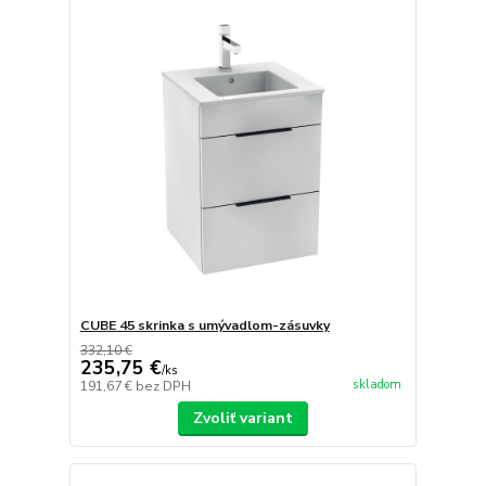
CUBE 45 skrinka s umývadlom-zásuvky
332,10 €
235,75 €
/
ks
skladom
191,67 €
bez DPH
Zvoliť variant