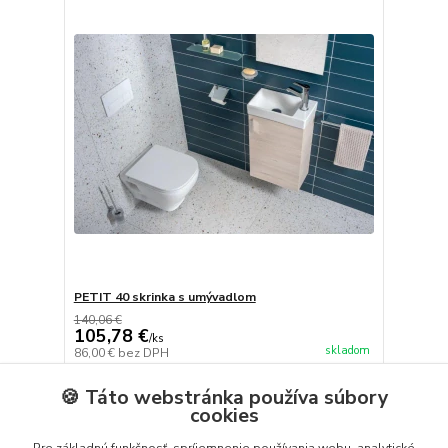
PETIT 40 skrinka s umývadlom
140,06 €
105,78 €
/
ks
skladom
86,00 €
bez DPH
Zvoliť variant
🍪 Táto webstránka používa súbory
cookies
Pre základnú funkčnosť, spríjemnenie používania webu, analytické