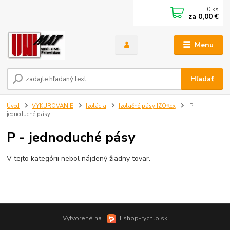
0
ks
za
0,00 €
Menu
Hľadať
Úvod
VYKUROVANIE
Izolácia
Izolačné pásy IZOflex
P -
jednoduché pásy
P - jednoduché pásy
V tejto kategórii nebol nájdený žiadny tovar.
Vytvorené na
Eshop-rychlo.sk