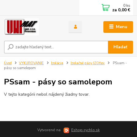
0
ks
za
0,00 €
Menu
Hľadať
Úvod
VYKUROVANIE
Izolácia
Izolačné pásy IZOflex
PSsam -
pásy so samolepom
PSsam - pásy so samolepom
V tejto kategórii nebol nájdený žiadny tovar.
Vytvorené na
Eshop-rychlo.sk