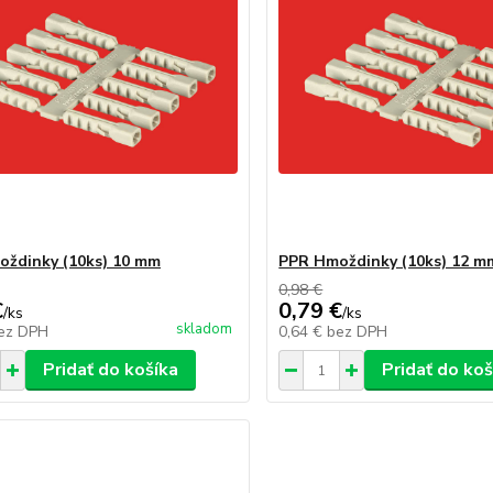
ždinky (10ks) 10 mm
PPR Hmoždinky (10ks) 12 m
0,98 €
€
0,79 €
/
ks
/
ks
skladom
ez DPH
0,64 €
bez DPH
Pridať do košíka
Pridať do koš