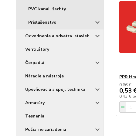
PVC kanal. šachty
Príslušenstvo
Odvodnenie a odvetra. stavieb
Ventilátory
Čerpadlá
Náradie a nástroje
PPR Hmo
0,66 €
Upevňovacia a spoj. technika
0,53 
0,43 €
b
Armatúry
Tesnenia
Požiarne zariadenia