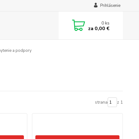
Prihlásenie
0
ks
za
0,00 €
ytenie a podpory
strana
z 1