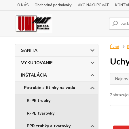
O NÁS
Obchodné podmienky
AKO NAKUPOVAT
KONTA
Úvod
SANITA
Uchy
VYKUROVANIE
INŠTALÁCIA
Najnov
Potrubie a fitinky na vodu
Zobrazuje
R-PE trubky
R-PE tvarovky
PPR trubky a tvarovky