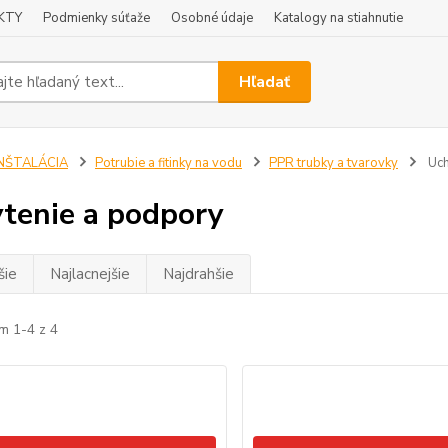
KTY
Podmienky súťaže
Osobné údaje
Katalogy na stiahnutie
Hľadať
INŠTALÁCIA
Potrubie a fitinky na vodu
PPR trubky a tvarovky
Uch
tenie a podpory
šie
Najlacnejšie
Najdrahšie
m 1-4 z 4