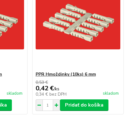
m
PPR Hmoždinky (10ks) 6 mm
0,53 €
0,42 €
/
ks
skladom
skladom
0,34 €
bez DPH
íka
Pridať do košíka