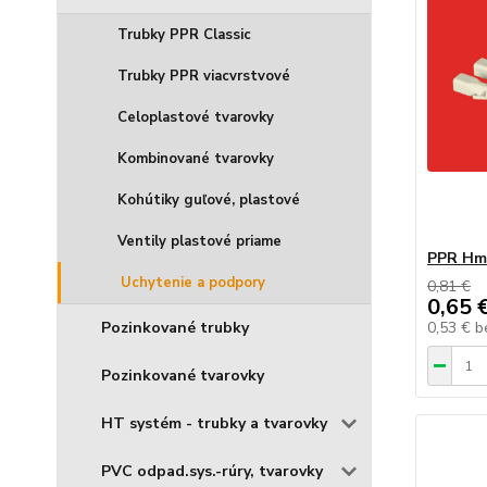
Trubky PPR Classic
Trubky PPR viacvrstvové
Celoplastové tvarovky
Kombinované tvarovky
Kohútiky guľové, plastové
Ventily plastové priame
PPR Hmo
Uchytenie a podpory
0,81 €
0,65 
Pozinkované trubky
0,53 €
b
Pozinkované tvarovky
HT systém - trubky a tvarovky
PVC odpad.sys.-rúry, tvarovky