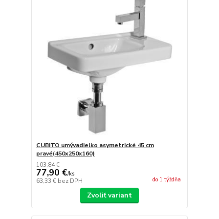
CUBITO umývadielko asymetrické 45 cm
pravé(450x250x160)
103,84 €
77,90 €
/
ks
do 1 týždňa
63,33 €
bez DPH
Zvoliť variant