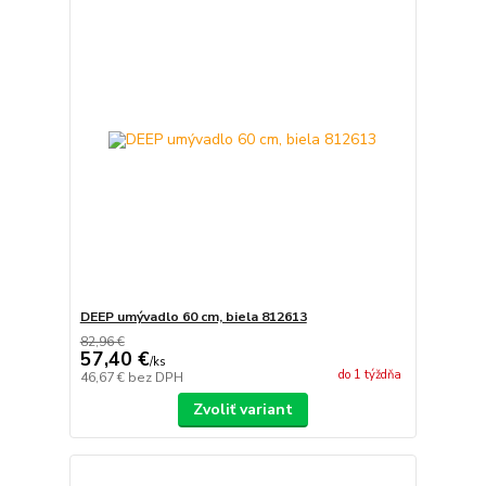
DEEP umývadlo 60 cm, biela 812613
82,96 €
57,40 €
/
ks
do 1 týždňa
46,67 €
bez DPH
Zvoliť variant