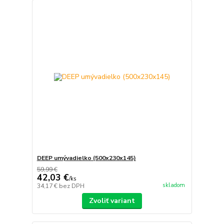
DEEP umývadielko (500x230x145)
59,99 €
42,03 €
/
ks
skladom
34,17 €
bez DPH
Zvoliť variant