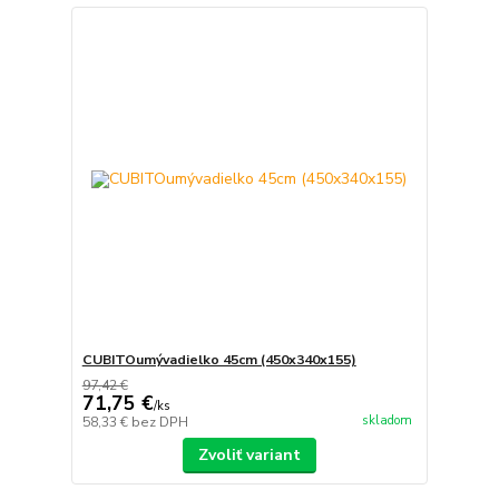
CUBITOumývadielko 45cm (450x340x155)
97,42 €
71,75 €
/
ks
skladom
58,33 €
bez DPH
Zvoliť variant