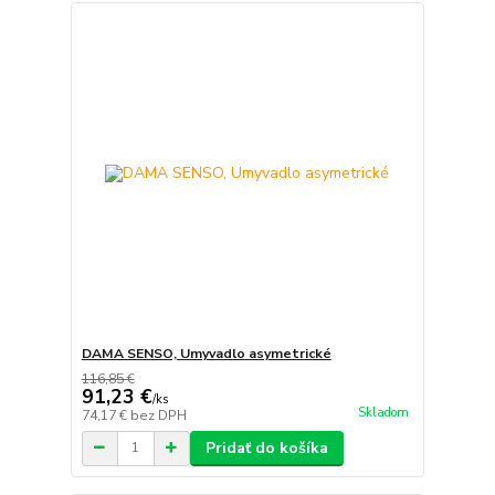
DAMA SENSO, Umyvadlo asymetrické
116,85 €
91,23 €
/
ks
Skladom
74,17 €
bez DPH
Pridať do košíka