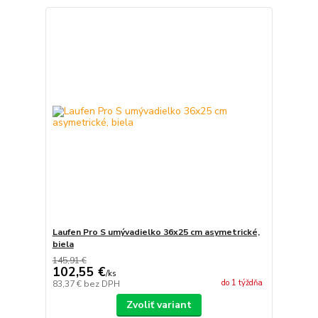
Laufen Pro S umývadielko 36x25 cm asymetrické,
biela
145,91 €
102,55 €
/
ks
do 1 týždňa
83,37 €
bez DPH
Zvoliť variant