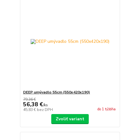
DEEP umývadlo 55cm (550x420x190)
79,36 €
56,38 €
/
ks
do 1 týždňa
45,83 €
bez DPH
Zvoliť variant