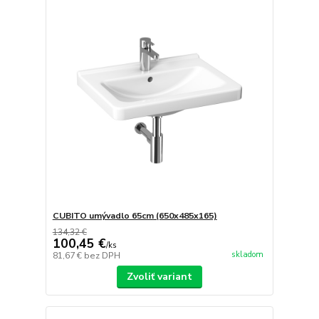
CUBITO umývadlo 65cm (650x485x165)
134,32 €
100,45 €
/
ks
skladom
81,67 €
bez DPH
Zvoliť variant