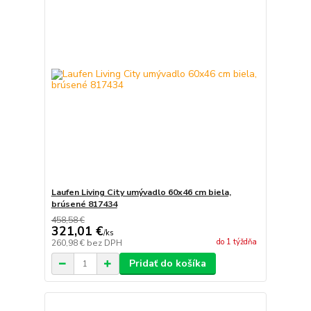
Laufen Living City umývadlo 60x46 cm biela,
brúsené 817434
458,58 €
321,01 €
/
ks
do 1 týždňa
260,98 €
bez DPH
Pridať do košíka