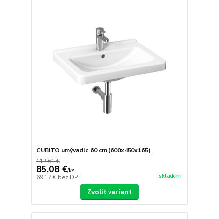
CUBITO umývadlo 60 cm (600x450x165)
112,61 €
85,08 €
/
ks
skladom
69,17 €
bez DPH
Zvoliť variant