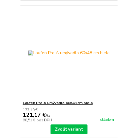
Laufen Pro A umývadlo 60x48 cm biela
173,10 €
121,17 €
/
ks
skladom
98,51 €
bez DPH
Zvoliť variant