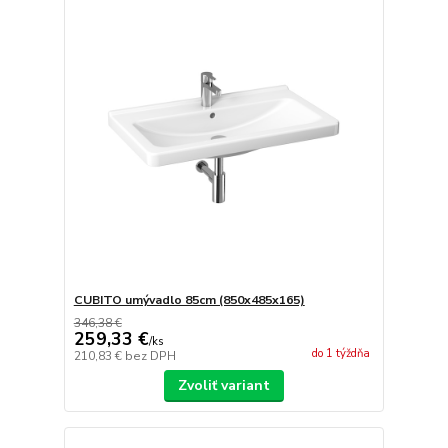
CUBITO umývadlo 85cm (850x485x165)
346,38 €
259,33 €
/
ks
do 1 týždňa
210,83 €
bez DPH
Zvoliť variant