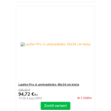
Laufen Pro A umývadielko 45x34 cm biela
135,32 €
94,72 €
/
ks
do 1 týždňa
77,01 €
bez DPH
Zvoliť variant