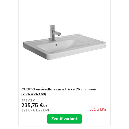
CUBITO umývadlo asymetrické 75 cm pravé
(750x450x160)
257,93 €
235,75 €
/
ks
do 1 týždňa
191,67 €
bez DPH
Zvoliť variant