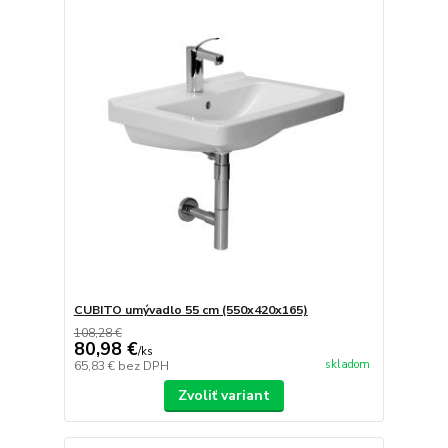
CUBITO umývadlo 55 cm (550x420x165)
108,28 €
80,98 €
/
ks
skladom
65,83 €
bez DPH
Zvoliť variant