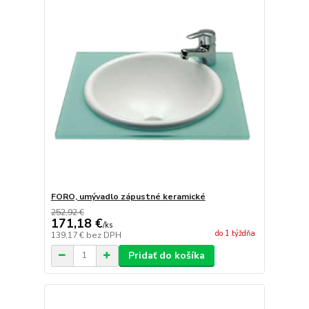
FORO, umývadlo zápustné keramické
252,92 €
171,18 €
/
ks
do 1 týždňa
139,17 €
bez DPH
Pridať do košíka