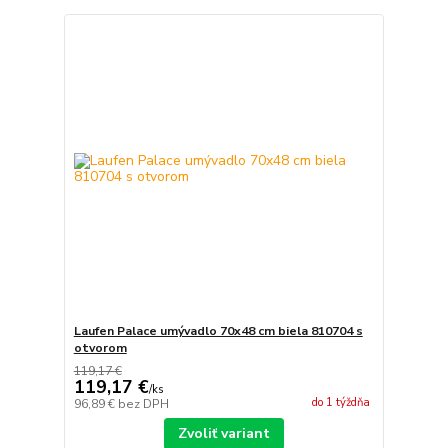
Laufen Palace umývadlo 70x48 cm biela 810704 s
otvorom
119,17 €
119,17 €
/
ks
do 1 týždňa
96,89 €
bez DPH
Zvoliť variant