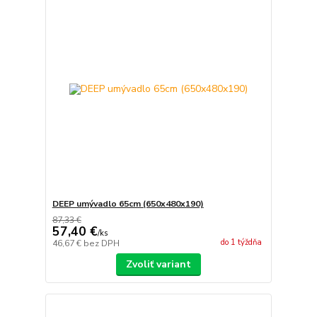
DEEP umývadlo 65cm (650x480x190)
87,33 €
57,40 €
/
ks
do 1 týždňa
46,67 €
bez DPH
Zvoliť variant