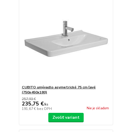
CUBITO umývadlo asymetrické 75 cm ľavé
(750x450x180)
257,93 €
235,75 €
/
ks
Nie je skladom
191,67 €
bez DPH
Zvoliť variant