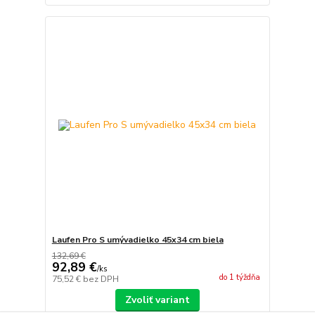
Laufen Pro S umývadielko 45x34 cm biela
132,69 €
92,89 €
/
ks
do 1 týždňa
75,52 €
bez DPH
Zvoliť variant