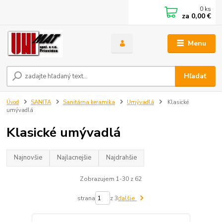
0
ks
za
0,00 €
Menu
Hľadať
Úvod
SANITA
Sanitárna keramika
Umývadlá
Klasické
umývadlá
Klasické umývadlá
Najnovšie
Najlacnejšie
Najdrahšie
Zobrazujem 1-30 z 62
strana
z 3
ďalšie