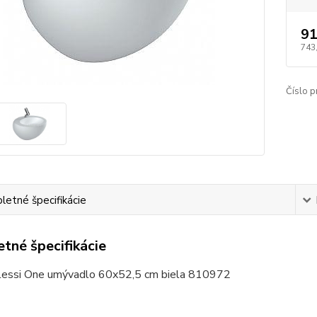
91
743
Číslo p
etné špecifikácie
tné špecifikácie
lessi One umývadlo 60x52,5 cm biela 810972