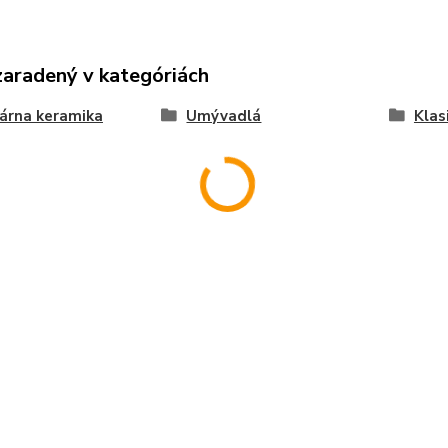
zaradený v kategóriách
árna keramika
Umývadlá
Klas