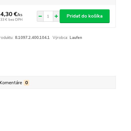
4,30 €
/
ks
Pridať do košíka
,33 €
bez DPH
roduktu:
8.1097.2.400.104.1
Výrobca:
Laufen
Komentáre
0