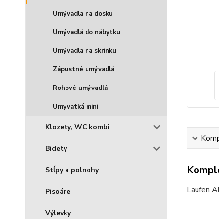
Umývadla na dosku
Umývadlá do nábytku
Umývadla na skrinku
Zápustné umývadlá
Rohové umývadlá
Umyvatká mini
Klozety, WC kombi
Kompl
Bidety
Komple
Stĺpy a polnohy
Laufen A
Pisoáre
Výlevky