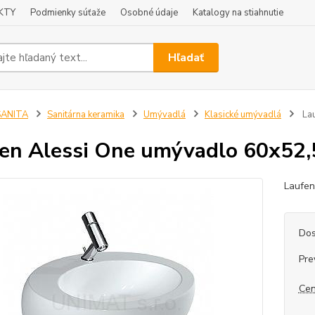
KTY
Podmienky súťaže
Osobné údaje
Katalogy na stiahnutie
Hľadať
SANITA
Sanitárna keramika
Umývadlá
Klasické umývadlá
Lau
en Alessi One umývadlo 60x52,
Laufen
Dos
Pre
Cen