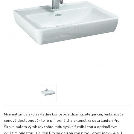
Minimalizmus ako základná koncepcia dizajnu, elegancia, funkčnosť a
cenová dostupnosť – to je príhodná charakteristika setu Laufen Pro.
Široká paleta výrobkov tohto radu vyniká flexibilitou a optimálnym
využitím priestoru. Laufen Pro sa delí na dva produktové rady – A a B.