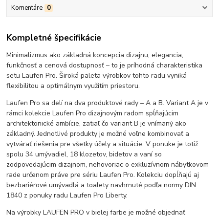
Komentáre
0
Kompletné špecifikácie
Minimalizmus ako základná koncepcia dizajnu, elegancia,
funkčnosť a cenová dostupnosť – to je príhodná charakteristika
setu Laufen Pro. Široká paleta výrobkov tohto radu vyniká
flexibilitou a optimálnym využitím priestoru.
Laufen Pro sa delí na dva produktové rady – A a B. Variant A je v
rámci kolekcie Laufen Pro dizajnovým radom spĺňajúcim
architektonické ambície, zatiaľ čo variant B je vnímaný ako
základný. Jednotlivé produkty je možné voľne kombinovať a
vytvárať riešenia pre všetky účely a situácie. V ponuke je totiž
spolu 34 umývadiel, 18 klozetov, bidetov a vaní so
zodpovedajúcim dizajnom, nehovoriac o exkluzívnom nábytkovom
rade určenom práve pre sériu Laufen Pro. Kolekciu dopĺňajú aj
bezbariérové umývadlá a toalety navhrnuté podľa normy DIN
1840 z ponuky radu Laufen Pro Liberty.
Na výrobky LAUFEN PRO v bielej farbe je možné objednať