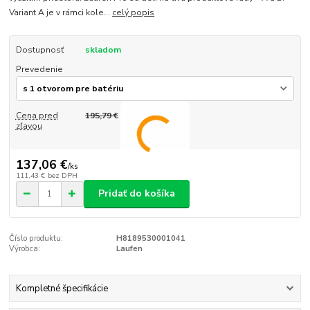
Variant A je v rámci kole...
celý popis
Dostupnosť
skladom
Prevedenie
Cena pred
195,79 €
zľavou
137,06 €
/
ks
111,43 €
bez DPH
Pridať do košíka
Číslo produktu:
H8189530001041
Výrobca:
Laufen
Kompletné špecifikácie