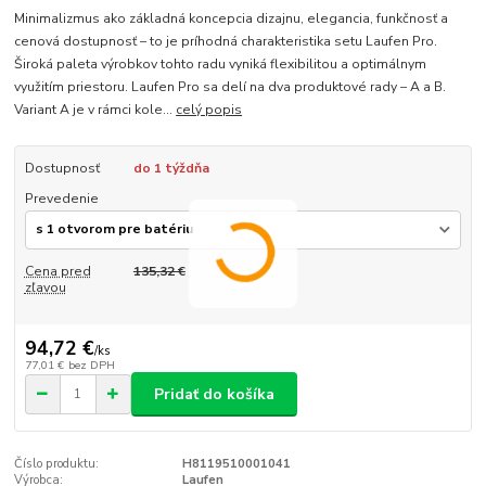
Minimalizmus ako základná koncepcia dizajnu, elegancia, funkčnosť a
cenová dostupnosť – to je príhodná charakteristika setu Laufen Pro.
Široká paleta výrobkov tohto radu vyniká flexibilitou a optimálnym
využitím priestoru. Laufen Pro sa delí na dva produktové rady – A a B.
Variant A je v rámci kole...
celý popis
Dostupnosť
do 1 týždňa
Prevedenie
Cena pred
135,32 €
zľavou
94,72 €
/
ks
77,01 €
bez DPH
Pridať do košíka
Číslo produktu:
H8119510001041
Výrobca:
Laufen