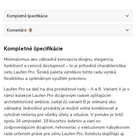
Kompletné špecifikácie
Komentáre
0
Kompletné špecifikácie
Minimalizmus ako základná koncepcia dizajnu, elegancia,
funkčnosť a cenová dostupnosť – to je príhodná charakteristika
setu Laufen Pro. Široká paleta výrobkov tohto radu vyniká
flexibilitou a optimálnym využitím priestoru.
Laufen Pro sa delí na dva produktové rady – A a B. Variant A je v
rámci kolekcie Laufen Pro dizajnovým radom spĺňajúcim
architektonické ambície, zatiaľ čo variant B je vnímaný ako
základný. Jednotlivé produkty je možné voľne kombinovať a
vytvárať riešenia pre všetky účely a situácie. V ponuke je totiž
spolu 34 umývadiel, 18 klozetov, bidetov a vaní so
zodpovedajúcim dizajnom, nehovoriac o exkluzívnom nábytkovom
rade určenom práve pre sériu Laufen Pro. Kolekciu dopĺňajú aj