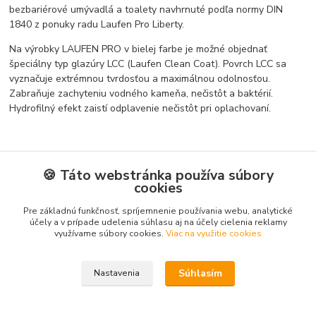
bezbariérové umývadlá a toalety navhrnuté podľa normy DIN
1840 z ponuky radu Laufen Pro Liberty.
Na výrobky LAUFEN PRO v bielej farbe je možné objednať
špeciálny typ glazúry LCC (Laufen Clean Coat). Povrch LCC sa
vyznačuje extrémnou tvrdosťou a maximálnou odolnosťou.
Zabraňuje zachyteniu vodného kameňa, nečistôt a baktérií.
Hydrofilný efekt zaistí odplavenie nečistôt pri oplachovaní.
Tovar zaradený v kategóriách
🍪 Táto webstránka používa súbory
cookies
Sanitárna keramika
Pre základnú funkčnosť, spríjemnenie používania webu, analytické
Umývadlá
účely a v prípade udelenia súhlasu aj na účely cielenia reklamy
využívame súbory cookies.
Viac na využitie cookies
Klasické umývadlá
Súhlasím
Nastavenia
Vytvorené na
Eshop-rychlo.sk