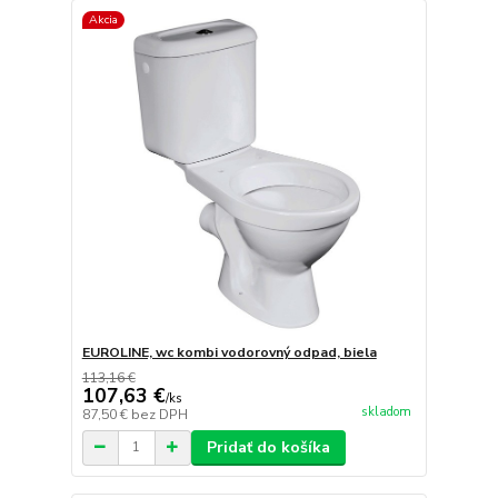
Akcia
EUROLINE, wc kombi vodorovný odpad, biela
113,16 €
107,63 €
/
ks
skladom
87,50 €
bez DPH
Pridať do košíka