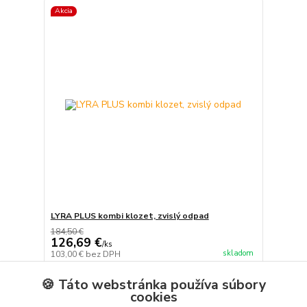
Akcia
LYRA PLUS kombi klozet, zvislý odpad
184,50 €
126,69 €
/
ks
skladom
103,00 €
bez DPH
Zvoliť variant
🍪 Táto webstránka používa súbory
cookies