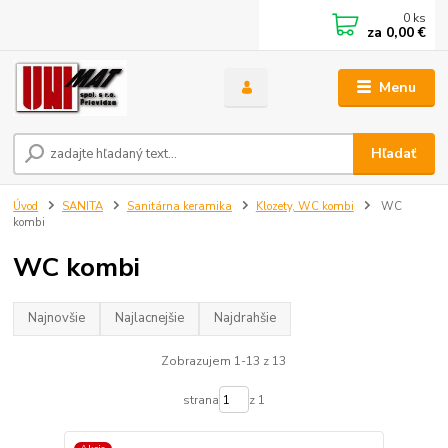
0
ks
za
0,00 €
Menu
Hľadať
Úvod
SANITA
Sanitárna keramika
Klozety, WC kombi
WC
kombi
WC kombi
Najnovšie
Najlacnejšie
Najdrahšie
Zobrazujem 1-13 z 13
strana
z 1