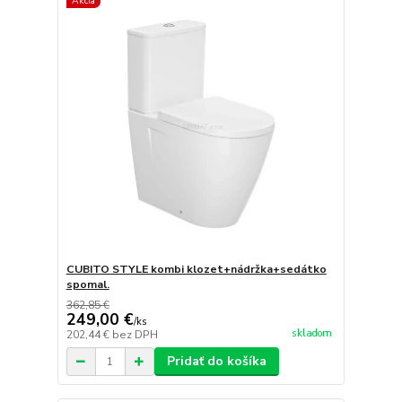
Akcia
CUBITO STYLE kombi klozet+nádržka+sedátko
spomal.
362,85 €
249,00 €
/
ks
skladom
202,44 €
bez DPH
Pridať do košíka