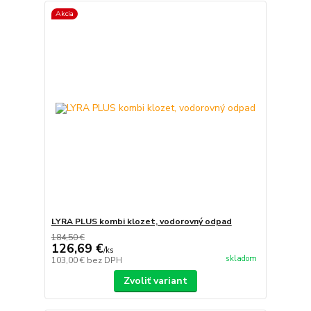
Akcia
LYRA PLUS kombi klozet, vodorovný odpad
184,50 €
126,69 €
/
ks
skladom
103,00 €
bez DPH
Zvoliť variant