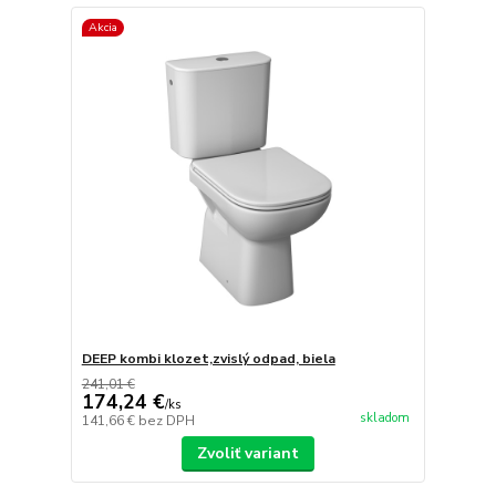
Akcia
DEEP kombi klozet,zvislý odpad, biela
241,01 €
174,24 €
/
ks
skladom
141,66 €
bez DPH
Zvoliť variant