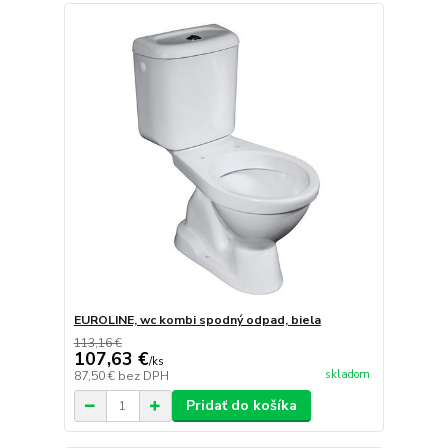
EUROLINE, wc kombi spodný odpad, biela
113,16 €
107,63 €
/
ks
skladom
87,50 €
bez DPH
Pridať do košíka