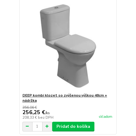
DEEP kombi klozet so zvýšenou výškou 48cm +
nádržka
356,06 €
256,25 €
/
ks
skladom
208,33 €
bez DPH
Pridať do košíka