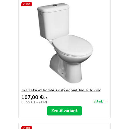
Akcia
Jika Zeta wc kombi, zvislý odpad, biela 825397
107,00 €
/
ks
skladom
86,99 €
bez DPH
Zvoliť variant
Akcia