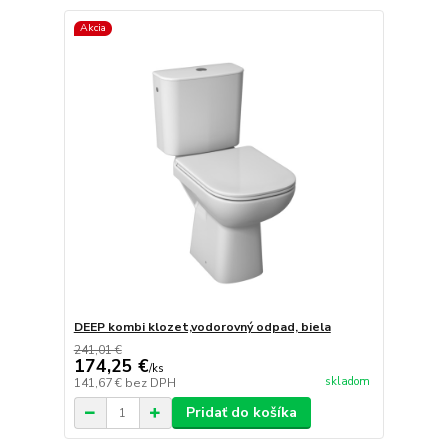
Akcia
DEEP kombi klozet,vodorovný odpad, biela
241,01 €
174,25 €
/
ks
skladom
141,67 €
bez DPH
Pridať do košíka