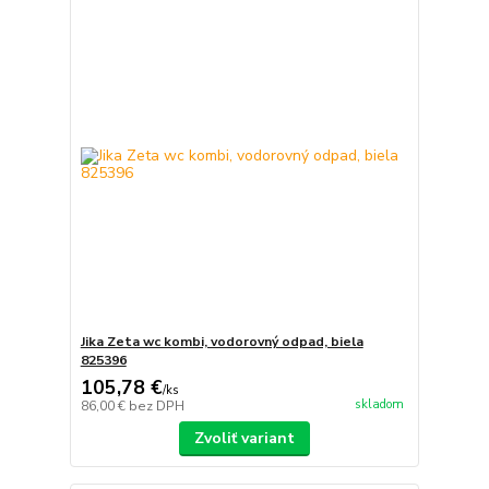
Jika Zeta wc kombi, vodorovný odpad, biela
825396
105,78 €
/
ks
skladom
86,00 €
bez DPH
Zvoliť variant