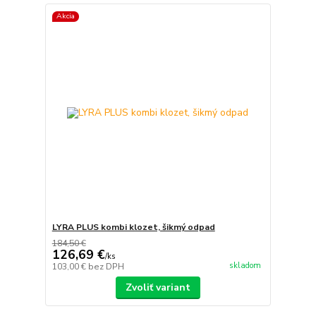
Akcia
LYRA PLUS kombi klozet, šikmý odpad
184,50 €
126,69 €
/
ks
skladom
103,00 €
bez DPH
Zvoliť variant