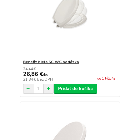
Benefit biela SC WC sedátko
34,44 €
26,86 €
/
ks
do 1 týždňa
21,84 €
bez DPH
Pridať do košíka