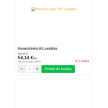
Monarch biely WC sedátko
69,41 €
54,14 €
/
ks
do 1 týždňa
44,02 €
bez DPH
Pridať do košíka