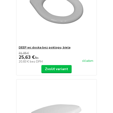
DEEP wc doska bez poklopu, biela
31,05 €
25,63 €
/
ks
skladom
20,83 €
bez DPH
Zvoliť variant