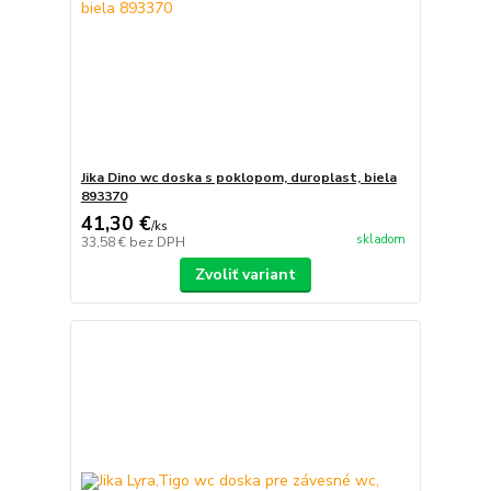
Jika Dino wc doska s poklopom, duroplast, biela
893370
41,30 €
/
ks
skladom
33,58 €
bez DPH
Zvoliť variant