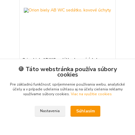
Orion biely AB WC sedátko, kovové úchyty
50,59 €
🍪 Táto webstránka používa súbory
39,46 €
/
ks
cookies
do 1 týždňa
32,08 €
bez DPH
Pre základnú funkčnosť, spríjemnenie používania webu, analytické
Pridať do košíka
účely a v prípade udelenia súhlasu aj na účely cielenia reklamy
využívame súbory cookies.
Viac na využitie cookies
Načítať ďalšie produkty (30)
Súhlasím
Nastavenia
strana
z 3
ďalšie