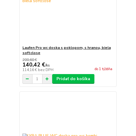
Laufen Pro wc doska s poklopom, s hranou, biela
softclose
200,60 €
140,42 €
/
ks
do 1 týždňa
114,16 €
bez DPH
Pridať do košíka