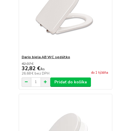
Dario biela AB WC sedátko
42,07 €
32,82 €
/
ks
do 1 týždňa
26,68 €
bez DPH
Pridať do košíka