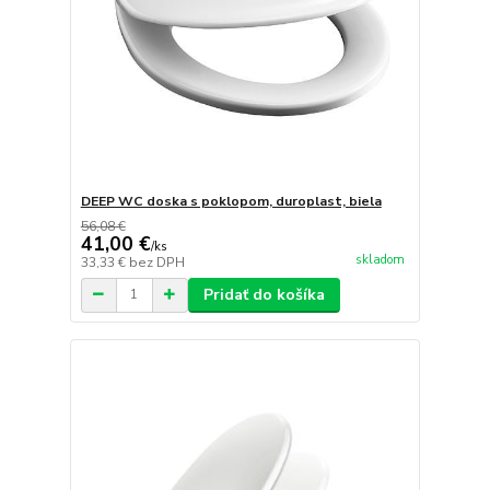
DEEP WC doska s poklopom, duroplast, biela
56,08 €
41,00 €
/
ks
skladom
33,33 €
bez DPH
Pridať do košíka