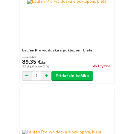
Laufen Pro wc doska s poklopom, biela
127,64 €
89,35 €
/
ks
do 1 týždňa
72,64 €
bez DPH
Pridať do košíka