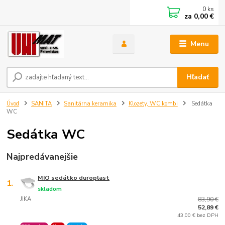
0
ks
za
0,00 €
Menu
Hľadať
Úvod
SANITA
Sanitárna keramika
Klozety, WC kombi
Sedátka
WC
Sedátka WC
Najpredávanejšie
MIO sedátko duroplast
1.
skladom
JIKA
83,90 €
52,89 €
43,00 € bez DPH