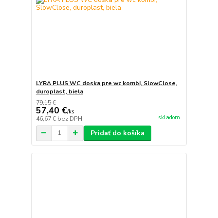
LYRA PLUS WC doska pre wc kombi, SlowClose,
duroplast, biela
79,15 €
57,40 €
/
ks
skladom
46,67 €
bez DPH
Pridať do košíka