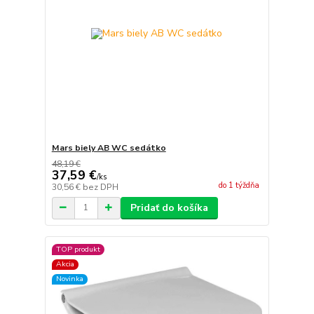
Mars biely AB WC sedátko
48,19 €
37,59 €
/
ks
do 1 týždňa
30,56 €
bez DPH
Pridať do košíka
TOP produkt
Akcia
Novinka