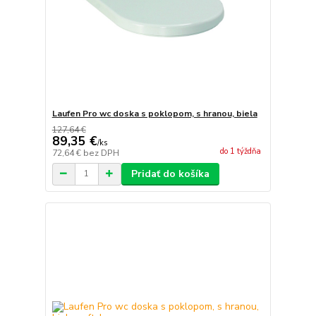
Laufen Pro wc doska s poklopom, s hranou, biela
127,64 €
89,35 €
/
ks
do 1 týždňa
72,64 €
bez DPH
Pridať do košíka