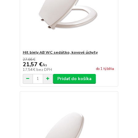
Hit biely AB WC sedátko, kovové úchyty
27,66 €
21,57 €
/
ks
do 1 týždňa
17,54 €
bez DPH
Pridať do košíka