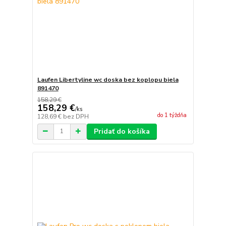
Laufen Libertyline wc doska bez koplopu biela
891470
158,29 €
158,29 €
/
ks
do 1 týždňa
128,69 €
bez DPH
Pridať do košíka