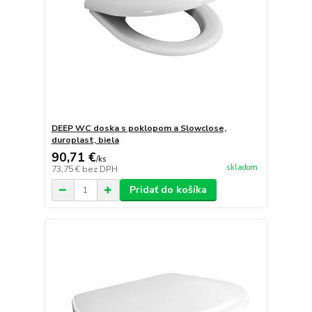
DEEP WC doska s poklopom a Slowclose,
duroplast, biela
90,71 €
/
ks
skladom
73,75 €
bez DPH
Pridať do košíka