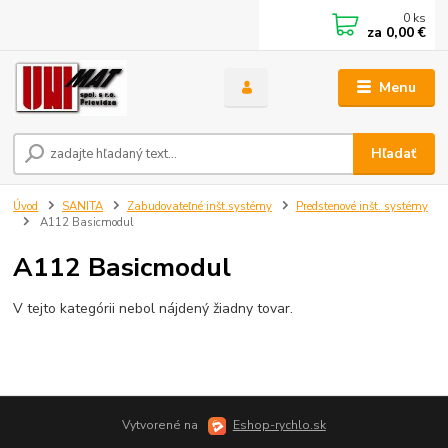
0
ks
za
0,00 €
Menu
Hľadať
Úvod
SANITA
Zabudovateľné inšt.systémy
Predstenové inšt. systémy
A112 Basicmodul
A112 Basicmodul
V tejto kategórii nebol nájdený žiadny tovar.
Vytvorené na
Eshop-rychlo.sk