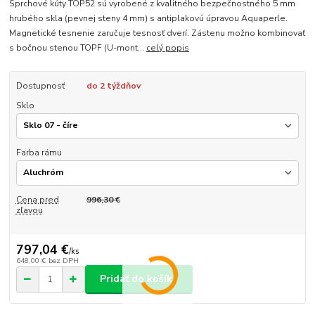
Sprchové kúty TOP52 sú vyrobené z kvalitného bezpečnostného 5 mm
hrubého skla (pevnej steny 4 mm) s antiplakovú úpravou Aquaperle.
Magnetické tesnenie zaručuje tesnosť dverí. Zástenu možno kombinovať
s bočnou stenou TOPF (U-mont...
celý popis
Dostupnosť
do 2 týždňov
Sklo
Farba rámu
Cena pred
996,30 €
zľavou
797,04 €
/
ks
648,00 €
bez DPH
Pridať do košíka