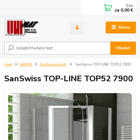
0
ks
za
0,00 €
Menu
Hľadať
Úvod
SANITA
Sprchovacie kúty
SanSwiss TOP-LINE TOP52 7900
SanSwiss TOP-LINE TOP52 7900