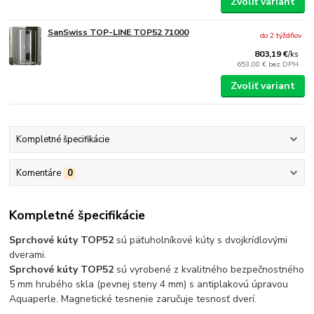
Zvoliť variant
SanSwiss TOP-LINE TOP52 71000
do 2 týždňov
803,19 €
/
ks
653,00 €
bez DPH
Zvoliť variant
Kompletné špecifikácie
Komentáre
0
Kompletné špecifikácie
Sprchové kúty TOP52
sú päťuholníkové kúty s dvojkrídlovými
dverami.
Sprchové kúty TOP52
sú vyrobené z kvalitného bezpečnostného
5 mm hrubého skla (pevnej steny 4 mm) s antiplakovú úpravou
Aquaperle. Magnetické tesnenie zaručuje tesnosť dverí.