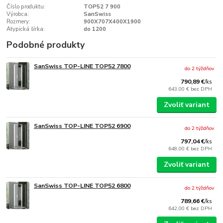
Číslo produktu:
TOP52 7 900
Výrobca:
SanSwiss
Rozmery:
900X707X400X1900
Atypická šírka:
do 1200
Podobné produkty
SanSwiss TOP-LINE TOP52 7800
do 2 týždňov
790,89 €
/
ks
643,00 €
bez DPH
Zvoliť variant
SanSwiss TOP-LINE TOP52 6900
do 2 týždňov
797,04 €
/
ks
648,00 €
bez DPH
Zvoliť variant
SanSwiss TOP-LINE TOP52 6800
do 2 týždňov
789,66 €
/
ks
642,00 €
bez DPH