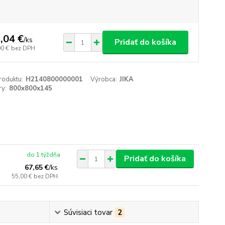
,04 €
/
ks
Pridať do košíka
00 €
bez DPH
roduktu:
H2140800000001
Výrobca:
JIKA
y:
800x800x145
do 1 týždňa
Pridať do košíka
67,65 €
/
ks
55,00 €
bez DPH
Súvisiaci tovar
2