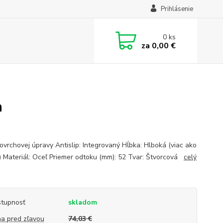
Prihlásenie
0
ks
za
0,00 €
a
ovrchovej úpravy Antislip: Integrovaný Hĺbka: Hlboká (viac ako
 Materiál: Oceľ Priemer odtoku (mm): 52 Tvar: Štvorcová
celý
tupnosť
skladom
a pred zľavou
74,03 €