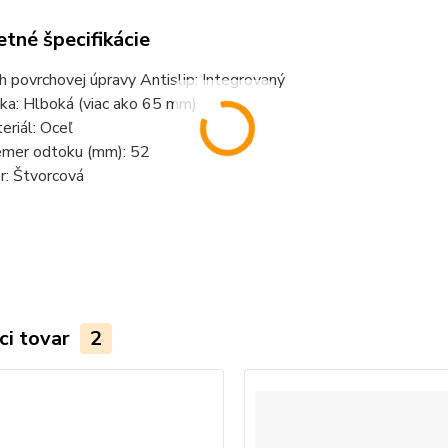
tné špecifikácie
h povrchovej úpravy Antislip: Integrovaný
ka: Hlboká (viac ako 65 mm)
eriál: Oceľ
emer odtoku (mm): 52
r: Štvorcová
ci tovar
2