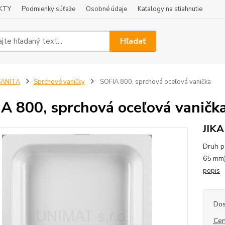
KTY
Podmienky súťaže
Osobné údaje
Katalogy na stiahnutie
Hľadať
SANITA
Sprchové vaničky
SOFIA 800, sprchová oceľová vanička
A 800, sprchová oceľová vaničk
JIKA
Druh p
65 mm)
popis
Dos
Cen