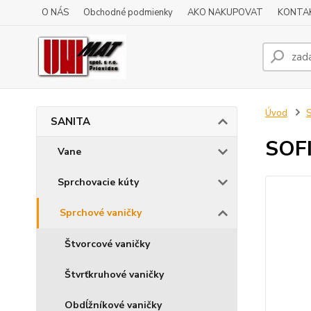
O NÁS
Obchodné podmienky
AKO NAKUPOVAT
KONTA
Úvod
SANITA
SOFI
Vane
Sprchovacie kúty
Sprchové vaničky
Štvorcové vaničky
Štvrťkruhové vaničky
Obdĺžníkové vaničky