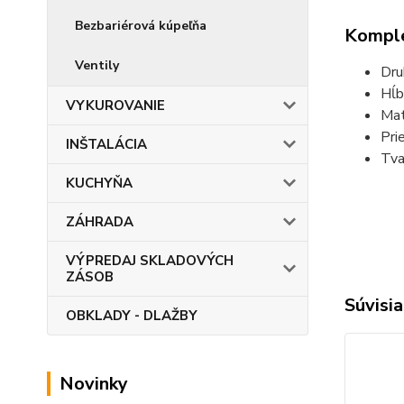
Bezbariérová kúpeľňa
Komple
Ventily
Dru
Hĺb
VYKUROVANIE
Mat
Pri
INŠTALÁCIA
Tva
KUCHYŇA
ZÁHRADA
VÝPREDAJ SKLADOVÝCH
ZÁSOB
Súvisia
OBKLADY - DLAŽBY
Novinky