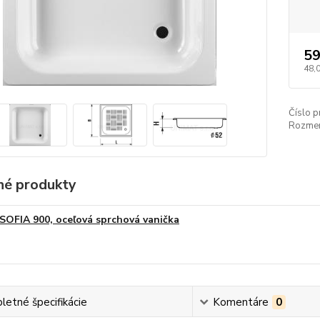
59
48,
Číslo p
Rozmer
é produkty
SOFIA 900, oceľová sprchová vanička
etné špecifikácie
Komentáre
0