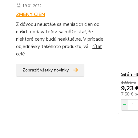
19.01.2022
ZMENY CIEN
Z dôvodu neustále sa meniacich cien od
našich dodavateľov, sa môže stať, že
niektoré ceny budú neaktuálne. V prípade
objednávky takéhoto produktu, vá...
čítať
celé
Zobraziť všetky novinky
Sifón H
13,01 €
9,23 
7,50 €
b