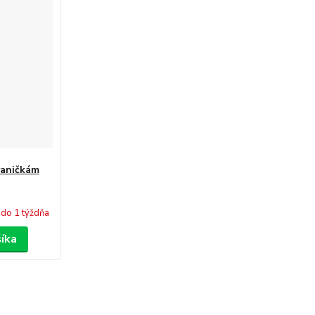
vaničkám
do 1 týždňa
šíka