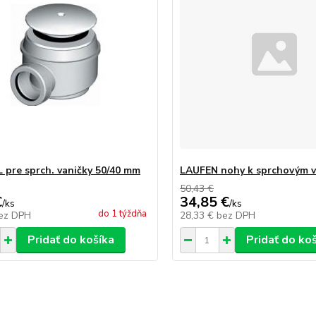
L pre sprch. vaničky 50/40 mm
LAUFEN nohy k sprchovým 
50,43 €
€
34,85 €
/
ks
/
ks
do 1 týždňa
ez DPH
28,33 €
bez DPH
Pridať do košíka
Pridať do ko