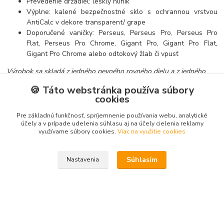
Prevedenie držadiel: lesklý hliník
Výplne: kalené bezpečnostné sklo s ochrannou vrstvou
AntiCalc v dekore transparent/ grape
Doporučené vaničky: Perseus, Perseus Pro, Perseus Pro
Flat, Perseus Pro Chrome, Gigant Pro, Gigant Pro Flat,
Gigant Pro Chrome alebo odtokový žlab či vpusť
Výrobok sa skladá z jedného pevného rovného dielu a z jedného
rovného posuvného, ktorý tvorí dvere. Výklopný mechanizmus dverí
🍪 Táto webstránka používa súbory
vám zjednoduší údržbu. Vďaka nadstavovacím profilom (BLNPS)
cookies
môžete sprispôsobiť stavebný otvor až o 2 cm z každej strany.
Nemusíte tak zbytočne platiť za výrobu drahého atypu.
Pre základnú funkčnosť, spríjemnenie používania webu, analytické
účely a v prípade udelenia súhlasu aj na účely cielenia reklamy
využívame súbory cookies.
Viac na využitie cookies
Tovar zaradený v kategóriách
Súhlasím
Nastavenia
Sprchovacie kúty
Dvere do niky