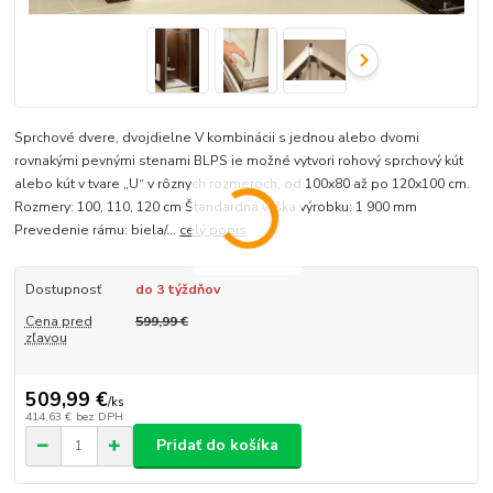
Sprchové dvere, dvojdielne V kombinácii s jednou alebo dvomi
rovnakými pevnými stenami BLPS je možné vytvori rohový sprchový kút
alebo kút v tvare „U“ v rôznych rozmeroch, od 100x80 až po 120x100 cm.
Rozmery: 100, 110, 120 cm Štandardná výška výrobku: 1 900 mm
Prevedenie rámu: biela/...
celý popis
Dostupnosť
do 3 týždňov
Cena pred
599,99 €
zľavou
509,99 €
/
ks
414,63 €
bez DPH
Pridať do košíka