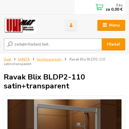
0
ks
za
0,00 €
Menu
Hľadať
Úvod
SANITA
Sprchovacie kúty
Ravak Blix BLDP2-110
satin+transparent
Ravak Blix BLDP2-110
satin+transparent