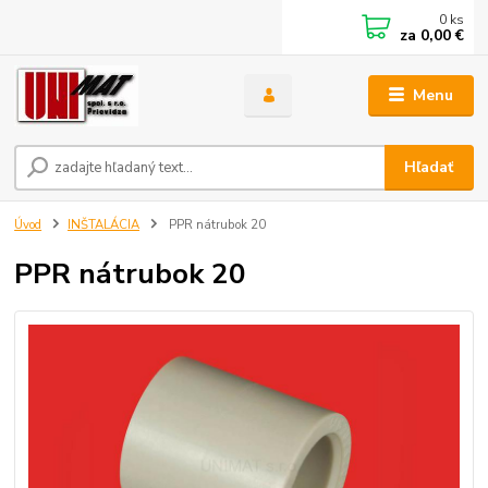
0
ks
za
0,00 €
Menu
Hľadať
Úvod
INŠTALÁCIA
PPR nátrubok 20
PPR nátrubok 20