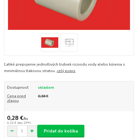
Ľahké prepojenie jednotlivých trubiek rozvodu vody alebo kúrenia s
minimálnou tlakovou stratou.
celý popis
Dostupnosť
skladom
Cena pred
0,36 €
zľavou
0,28 €
/
ks
0,23 €
bez DPH
Pridať do košíka