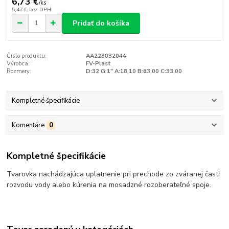
6,73 €
/
ks
5,47 €
bez DPH
Pridať do košíka
Číslo produktu:
AA228032044
Výrobca:
FV-Plast
Rozmery:
D:32 G:1" A:18,10 B:63,00 C:33,00
Kompletné špecifikácie
Komentáre
0
Kompletné špecifikácie
Tvarovka nachádzajúca uplatnenie pri prechode zo zváranej časti
rozvodu vody alebo kúrenia na mosadzné rozoberateľné spoje.