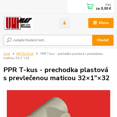
0
ks
za
0,00 €
Menu
Hľadať
Úvod
INŠTALÁCIA
PPR T-kus - prechodka plastová s prevlečenou
maticou 32×1”×32
PPR T-kus - prechodka plastová
s prevlečenou maticou 32×1”×32