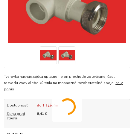
Tvarovka nachádzajúca uplatnenie pri prechode zo zváranej časti
rozvodu vody alebo kúrenia na mosadzné rozoberateľné spoje.
celý
popis
Dostupnosť
do 1 týždňa
Cena pred
8,41 €
zľavou