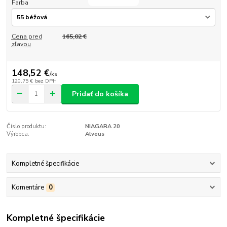
Farba
Cena pred
165,02 €
zľavou
148,52 €
/
ks
120,75 €
bez DPH
Pridať do košíka
Číslo produktu:
NIAGARA 20
Výrobca:
Alveus
Kompletné špecifikácie
Komentáre
0
Kompletné špecifikácie