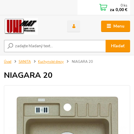
0
ks
za
0,00 €
Menu
Hľadať
Úvod
SANITA
Kuchynské drezy
NIAGARA 20
NIAGARA 20