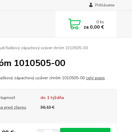
Prihlásenie
0
ks
za
0,00 €
udi fľaškový zápachový uzáver chróm 1010505-00
hróm 1010505-00
fľaškový zápachový uzáver chróm 1010505-00
celý popis
tupnosť
do 1 týždňa
a pred zľavou
30,13 €