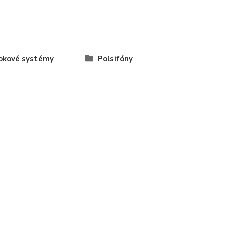
okové systémy
Polsifóny