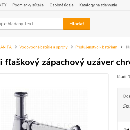
KTY
Podmienky súťaže
Osobné údaje
Katalogy na stiahnutie
Hľadať
SANITA
Vodovodné batérie a sprchy
Príslušenstvo k batériam
Kl
i fľaškový zápachový uzáver c
Kludi 
Dos
Cen