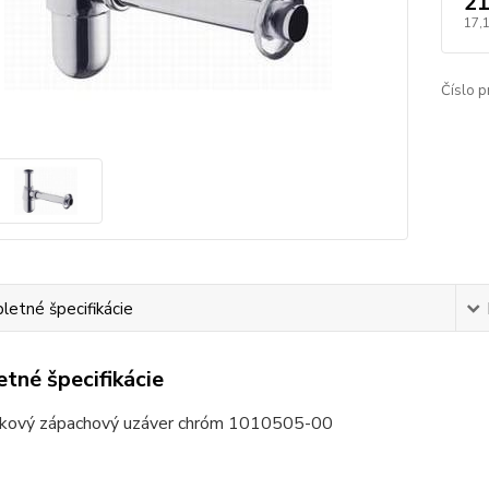
21
17,
Číslo p
etné špecifikácie
tné špecifikácie
aškový zápachový uzáver chróm 1010505-00