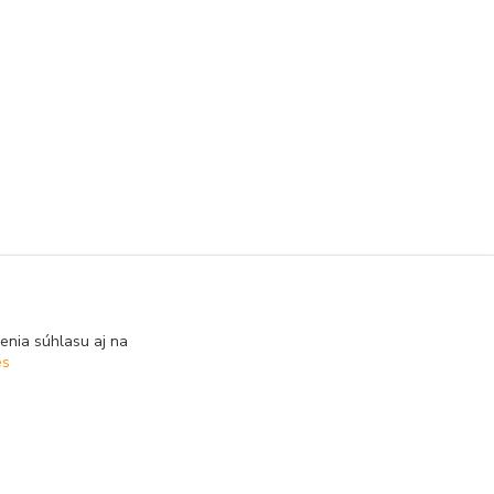
enia súhlasu aj na
es
Vytvorené na
Eshop-rychlo.sk