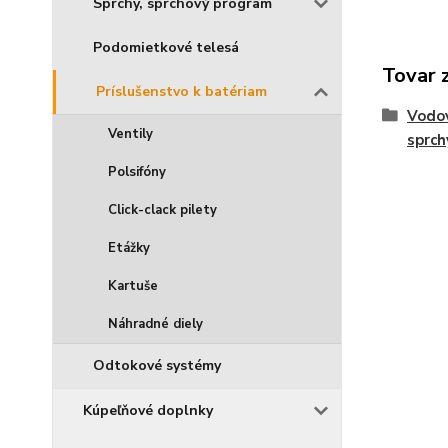
Sprchy, sprchový program
Podomietkové telesá
Tovar 
Príslušenstvo k batériam
Vodov
Ventily
sprch
Polsifóny
Click-clack pilety
Etážky
Kartuše
Náhradné diely
Odtokové systémy
Kúpeľňové doplnky