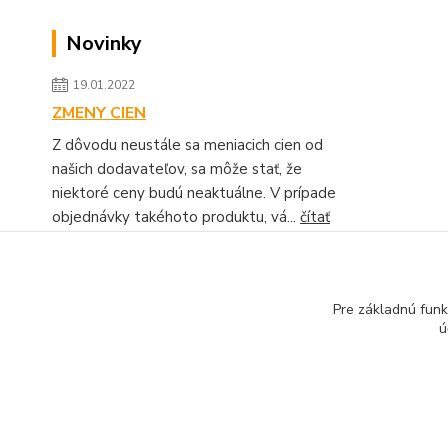
Novinky
19.01.2022
ZMENY CIEN
Z dôvodu neustále sa meniacich cien od
našich dodavateľov, sa môže stať, že
niektoré ceny budú neaktuálne. V prípade
objednávky takéhoto produktu, vá...
čítať
celé
Zobraziť všetky novinky
Pre základnú funk
ú