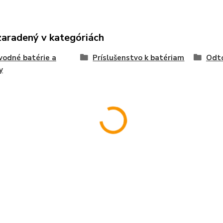
zaradený v kategóriách
odné batérie a
Príslušenstvo k batériam
Odt
y