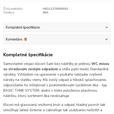
Číslo produktu:
H8212270000001
Výrobca:
JIKA
Kompletné špecifikácie
Komentáre
0
Kompletné špecifikácie
Samostatne stojaci klozet Sam bez nádržky je jedinou
WC misou
so stredovým zvislým odpadom
a stále patrí medzi štandardné
výrobky. Vzhľadom na upevnenie v podlahe nekladie zvýšené
nároky na statiku steny. Má zvislý odpad a hlboké splachovanie,
odporúčame ho inštalovať s podomietkovým systémom Jika - typ
BASIC TANK SYSTEM, alebo s nízko položenou plastovou
nádržou, ktorú sortiment Jika neobsahuje.
Klozet má glazovaný vnútorný kruh a odpad, hladný povrch tak
umožňuje ľahké čistenie a zabraňuje tak usádzaniu nečistôt a