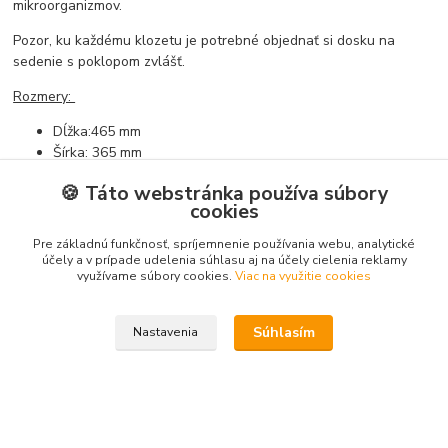
mikroorganizmov.
Pozor, ku každému klozetu je potrebné objednať si dosku na
sedenie s poklopom zvlášť.
Rozmery:
Dĺžka:465 mm
Šírka: 365 mm
Výška: 405 mm
🍪 Táto webstránka používa súbory
cookies
Pre základnú funkčnosť, spríjemnenie používania webu, analytické
Tovar zaradený v kategóriách
účely a v prípade udelenia súhlasu aj na účely cielenia reklamy
využívame súbory cookies.
Viac na využitie cookies
Sanitárna keramika
Klozety, WC kombi
Súhlasím
Nastavenia
Stojate klozety