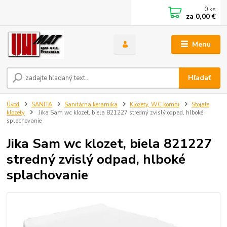
0
ks
za
0,00 €
Menu
Hľadať
Úvod
SANITA
Sanitárna keramika
Klozety, WC kombi
Stojate
klozety
Jika Sam wc klozet, biela 821227 stredný zvislý odpad, hlboké
splachovanie
Jika Sam wc klozet, biela 821227
stredný zvislý odpad, hlboké
splachovanie