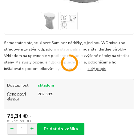
Samostatne stojaci klozet Sam bez nádržky je jedinou WC misou so
stredovým zvislým odpadom a stále patrí medzi štandardné výrobky.
Vzhľadom na upevnenie v podlahe nekladie zvýšené nároky na statiku
steny. Má zvislý odpad a hlboké splachovanie, odporúčame ho
inštalovať s podomietkovým systémom Jika -...
celý popis
Dostupnosť
skladom
Cena pred
282,38 €
zľavou
75,34 €
/
ks
61,25 €
bez DPH
Pridať do košíka