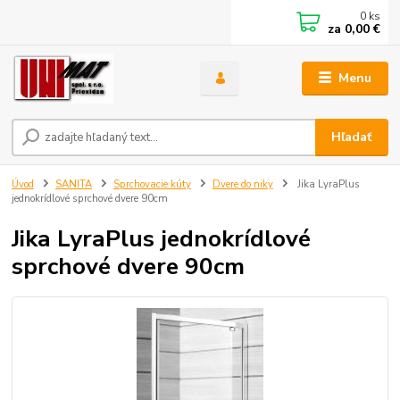
0
ks
za
0,00 €
Menu
Hľadať
Úvod
SANITA
Sprchovacie kúty
Dvere do niky
Jika LyraPlus
jednokrídlové sprchové dvere 90cm
Jika LyraPlus jednokrídlové
sprchové dvere 90cm