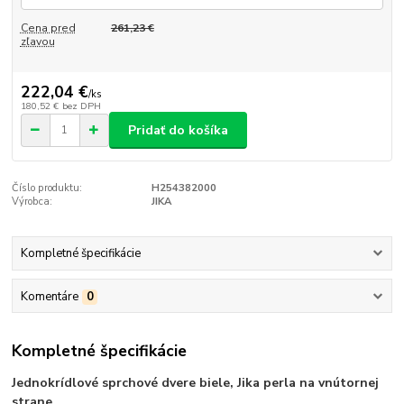
Cena pred
261,23 €
zľavou
222,04 €
/
ks
180,52 €
bez DPH
Pridať do košíka
Číslo produktu:
H254382000
Výrobca:
JIKA
Kompletné špecifikácie
Komentáre
0
Kompletné špecifikácie
Jednokrídlové sprchové dvere biele, Jika perla na vnútornej
strane