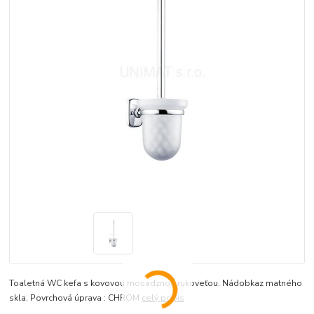
Toaletná WC kefa s kovovou mosadznou rukoveťou. Nádobkaz matného
skla. Povrchová úprava : CHROM
celý popis