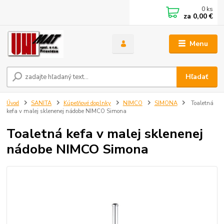
0
ks
za
0,00 €
Menu
Hľadať
Úvod
SANITA
Kúpeľňové doplnky
NIMCO
SIMONA
Toaletná
kefa v malej sklenenej nádobe NIMCO Simona
Toaletná kefa v malej sklenenej
nádobe NIMCO Simona