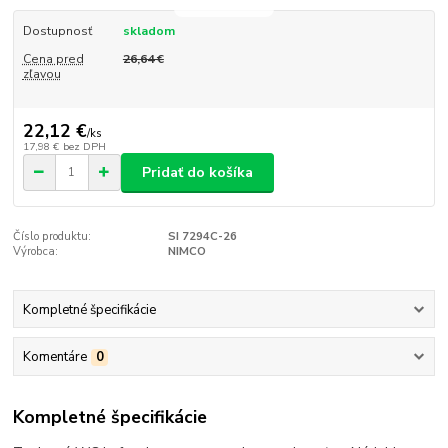
Dostupnosť
skladom
Cena pred
26,64 €
zľavou
22,12 €
/
ks
17,98 €
bez DPH
Pridať do košíka
Číslo produktu:
SI 7294C-26
Výrobca:
NIMCO
Kompletné špecifikácie
Komentáre
0
Kompletné špecifikácie