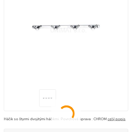
Háčik so štyrmi dvojitými háčikmi. Povrchová úprava : CHROM
celý popis