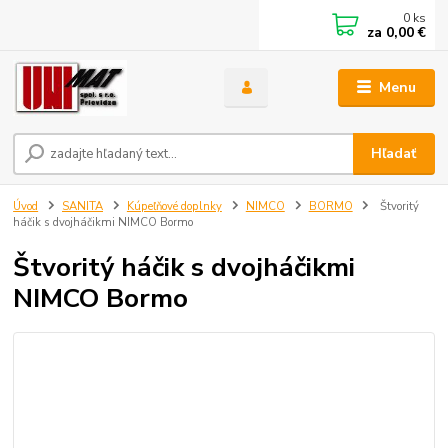
0
ks
za
0,00 €
Menu
Hľadať
Úvod
SANITA
Kúpeľňové doplnky
NIMCO
BORMO
Štvoritý
háčik s dvojháčikmi NIMCO Bormo
Štvoritý háčik s dvojháčikmi
NIMCO Bormo