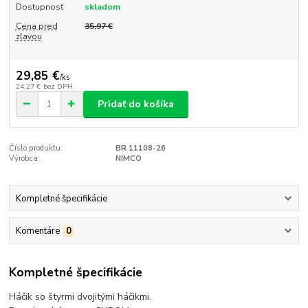
Dostupnosť
skladom
Cena pred
35,97 €
zľavou
29,85 €
/
ks
24,27 €
bez DPH
Pridať do košíka
Číslo produktu:
BR 11108-26
Výrobca:
NIMCO
Kompletné špecifikácie
Komentáre
0
Kompletné špecifikácie
Háčik so štyrmi dvojitými háčikmi.