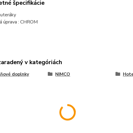
tné špecifikácie
 uteráky
á úprava : CHROM
zaradený v kategóriách
ňové doplnky
NIMCO
Hote