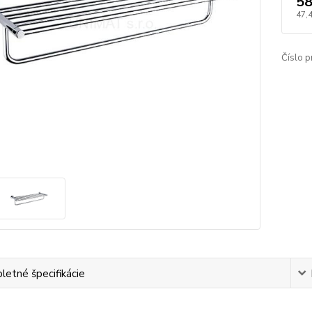
58
47,
Číslo p
etné špecifikácie