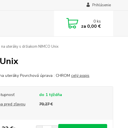
Prihlásenie
0
ks
za
0,00 €
 na uteráky s držiakom NIMCO Unix
 Unix
 na uteráky Povrchová úprava : CHROM
celý popis
tupnosť
do 1 týždňa
a pred zľavou
70,27 €