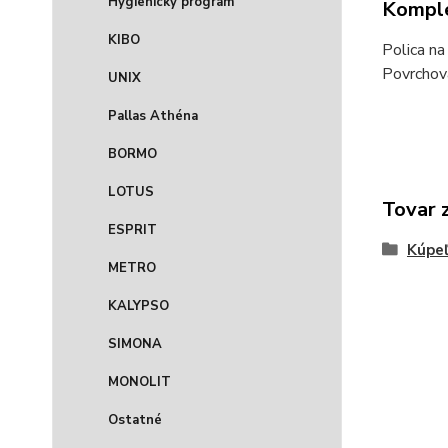
Hygienický program
Komple
KIBO
Polica na
Povrchov
UNIX
Pallas Athéna
BORMO
LOTUS
Tovar 
ESPRIT
Kúpeľ
METRO
KALYPSO
SIMONA
MONOLIT
Ostatné