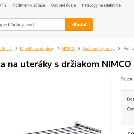
KTY
Podmienky súťaže
Osobné údaje
Katalogy na stiahnutie
Hľadať
SANITA
Kúpeľňové doplnky
NIMCO
Hotelové výrobky
Polica
ca na uteráky s držiakom NIMCO
Polica
Dos
Cen