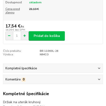
Dostupnosť
skladom
Cena pred
21,13 €
zľavou
17,54 €
/
ks
14,26 €
bez DPH
Pridať do košíka
Číslo produktu:
BR 11060L-26
Výrobca:
NIMCO
Kompletné špecifikácie
Komentáre
0
Kompletné špecifikácie
Držiak na uterák kruhový.