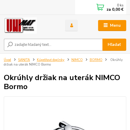
0
ks
za
0,00 €
Menu
Hľadať
Úvod
SANITA
Kúpeľňové doplnky
NIMCO
BORMO
Okrúhly
držiak na uterák NIMCO Bormo
Okrúhly držiak na uterák NIMCO
Bormo