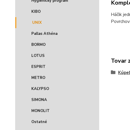
Hygienický program
Komple
KIBO
Háčik jed
Povrchov
UNIX
Pallas Athéna
BORMO
LOTUS
Tovar 
ESPRIT
Kúpeľ
METRO
KALYPSO
SIMONA
MONOLIT
Ostatné