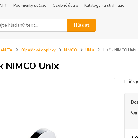
KTY
Podmienky súťaže
Osobné údaje
Katalogy na stiahnutie
Hľadať
SANITA
Kúpeľňové doplnky
NIMCO
UNIX
Háčik NIMCO Unix
k NIMCO Unix
Háčik 
Dos
Cen