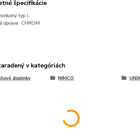
tné špecifikácie
noduchý typ I..
á úprava : CHROM
zaradený v kategóriách
ňové doplnky
NIMCO
UNI