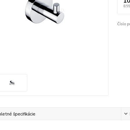
10
8,55
Číslo p
etné špecifikácie