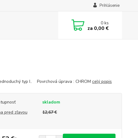
Prihlásenie
0
ks
za
0,00 €
jednoduchý typ I.. Povrchová úprava : CHROM
celý popis
tupnosť
skladom
a pred zľavou
12,67 €