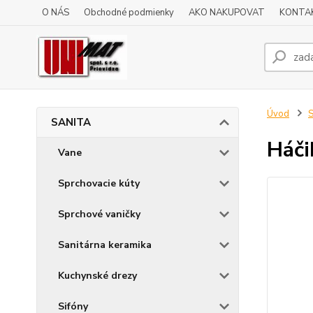
O NÁS
Obchodné podmienky
AKO NAKUPOVAT
KONTA
Úvod
SANITA
Háči
Vane
Sprchovacie kúty
Sprchové vaničky
Sanitárna keramika
Kuchynské drezy
Sifóny