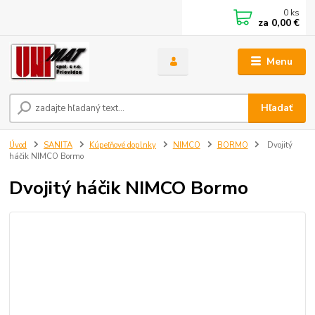
0
ks
za
0,00 €
Menu
Hľadať
Úvod
SANITA
Kúpeľňové doplnky
NIMCO
BORMO
Dvojitý
háčik NIMCO Bormo
Dvojitý háčik NIMCO Bormo